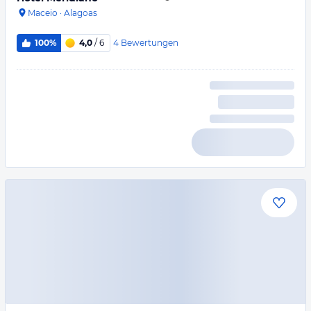
Maceio
·
Alagoas
4
Bewertungen
100%
4,0
/ 6