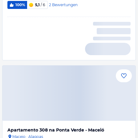
2
Bewertungen
100%
5,1
/ 6
Apartamento 308 na Ponta Verde - Maceió
Maceio
·
Alagoas