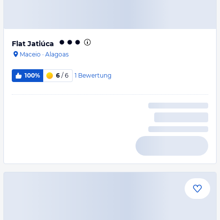
Flat Jatiúca
Maceio
·
Alagoas
1
Bewertung
100%
6
/ 6