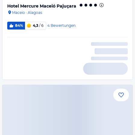
Hotel Mercure Maceió Pajuçara
Maceio
·
Alagoas
4
Bewertungen
84%
4,3
/ 6