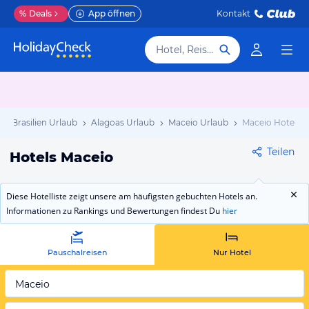
%
Deals
App öffnen
Kontakt
Hotel, Reiseziel
Brasilien Urlaub
Alagoas Urlaub
Maceio Urlaub
Maceio Hotels
Teilen
Hotels Maceio
Diese Hotelliste zeigt unsere am häufigsten gebuchten Hotels an.
Informationen zu Rankings und Bewertungen findest Du
hier
Pauschalreisen
Nur Hotel
Maceio