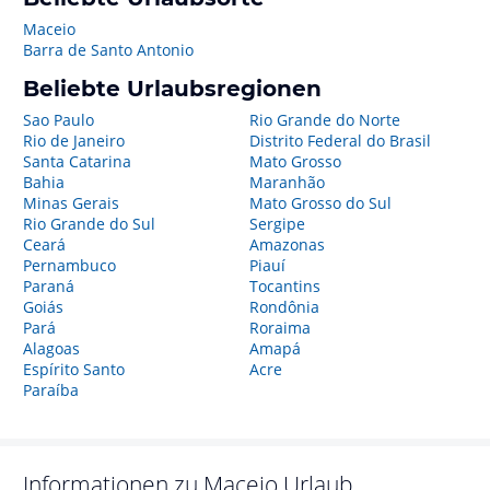
Maceio
Barra de Santo Antonio
Beliebte Urlaubsregionen
Sao Paulo
Rio Grande do Norte
Rio de Janeiro
Distrito Federal do Brasil
Santa Catarina
Mato Grosso
Bahia
Maranhão
Minas Gerais
Mato Grosso do Sul
Rio Grande do Sul
Sergipe
Ceará
Amazonas
Pernambuco
Piauí
Paraná
Tocantins
Goiás
Rondônia
Pará
Roraima
Alagoas
Amapá
Espírito Santo
Acre
Paraíba
Informationen zu
Maceio
Urlaub