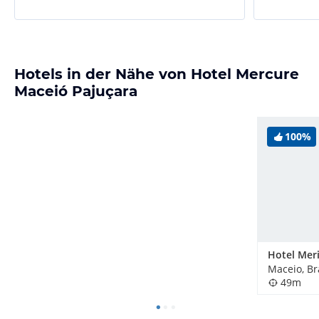
Hotels in der Nähe von Hotel Mercure
Maceió Pajuçara
100%
Hotel Mer
Maceio, Br
49m