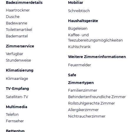
Badezimmerdetails
Mobiliar
Haartrockner
Schreibtisch
Dusche
Haushaltsgeräte
Badewanne
Bügeleisen
Toilettenartikel
Kaffee- und
Bademantel
Teezubereitungsmöglichkeiten
Zimmerservice
Kühlschrank
Verfügbar
Weitere Zimmerinformationen
Stundenweise
Feuermelder
Klimatisierung
Safe
Klimaanlage
Zimmertypen
TV-Empfang
Familienzimmer
Satelliten-TV
Behindertenfreundliche Zimmer
Rollstuhlgerechte Zimmer
Multimedia
Allergikerzimmer
Telefon
Nichtraucherzimmer
Fernseher
Bettentyp