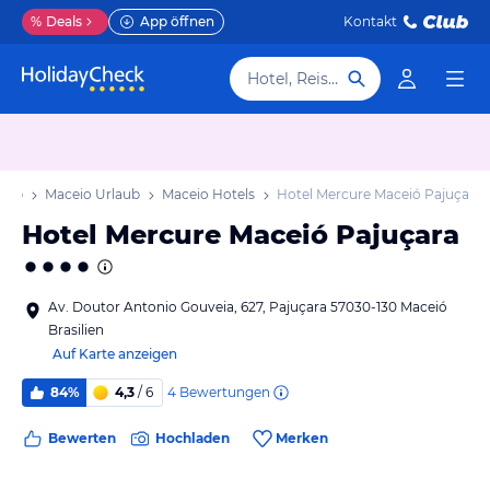
%
Deals
App öffnen
Kontakt
Hotel, Reiseziel
laub
Maceio Urlaub
Maceio Hotels
Hotel Mercure Maceió Pajuçara
Hotel Mercure Maceió Pajuçara
Av. Doutor Antonio Gouveia, 627, Pajuçara 57030-130 Maceió
Brasilien
Auf Karte anzeigen
4
Bewertungen
84%
4,3
/ 6
Bewerten
Hochladen
Merken