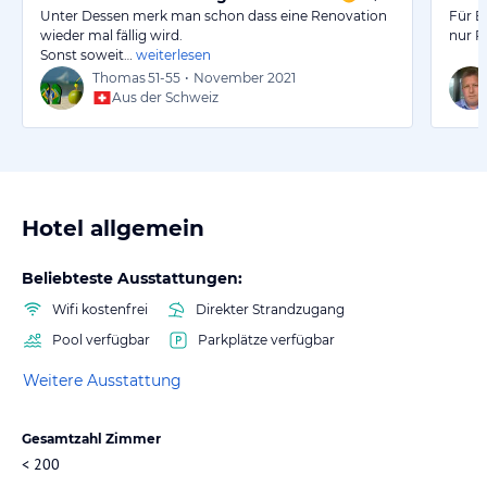
Unter Dessen merk man schon dass eine Renovation
Für E
wieder mal fällig wird.
nur P
Sonst soweit…
weiterlesen
Thomas
51-55
•
November 2021
Aus der Schweiz
Hotel allgemein
Beliebteste Ausstattungen:
Wifi kostenfrei
Direkter Strandzugang
Pool verfügbar
Parkplätze verfügbar
Weitere Ausstattung
Gesamtzahl Zimmer
< 200