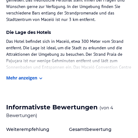
Wünschen gerne zur Verfügung. In der Umgebung finden Sie
verschiedene Bars entlang der Strandpromenade und das
Stadtzentrum von Maceió ist nur 3 km entfernt.
Die Lage des Hotels
Das Hotel befindet sich in Maceió, etwa 300 Meter vom Strand
entfernt. Die Lage ist ideal, um die Stadt zu erkunden und die
Attraktionen der Umgebung zu besuchen. Der Strand Praia de
Pajuçara ist nur wenige Gehminuten entfernt und lädt zum
Sonnenbaden und Entspannen ein. Das Maceió Convention Centre
ist 5 km entfernt und das Einkaufszentrum Iguatemi Mall
Mehr anzeigen
erreichen Sie nach 1 km. Der Flughafen Zumbi dos Palmares ist 25
km entfernt.
Zimmer / Unterbringung im Hotel
Informativste Bewertungen
(von
4
Das Hotel bietet 116 Zimmer auf 10 Etagen. Alle Zimmer sind
klimatisiert und verfügen über ein LCD-TV mit Kabelkanälen, eine
Bewertungen)
Minibar und einen Schreibtisch. Ein Safe ist ebenfalls vorhanden.
Die Zimmer sind geschmackvoll eingerichtet und mit Holzmöbeln
Weiterempfehlung
Gesamtbewertung
ausgestattet. Einige Zimmer bieten auch einen Blick auf das Meer.