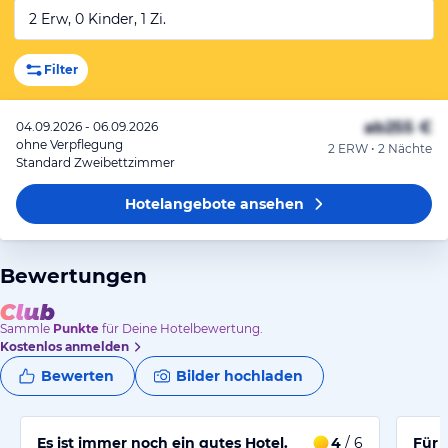
2 Erw, 0 Kinder, 1 Zi.
Filter
ab
255 €
04.09.2026 - 06.09.2026
ohne Verpflegung
2 ERW • 2 Nächte
Standard Zweibettzimmer
Hotelangebote
ansehen
Bewertungen
Sammle
Punkte
für Deine Hotelbewertung.
Kostenlos anmelden
Bewerten
Bilder hochladen
Es ist immer noch ein gutes Hotel.
4
/ 6
Für 