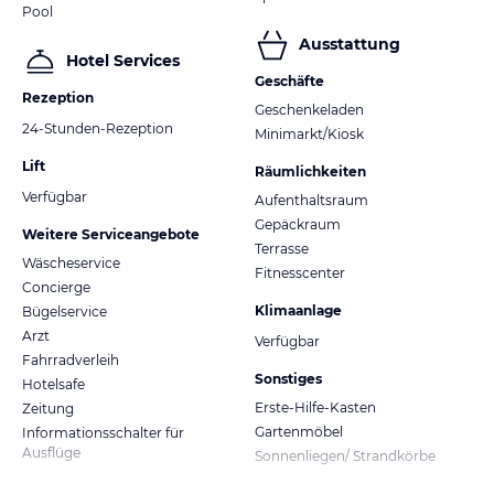
Pool
Ausstattung
Hotel Services
Geschäfte
Rezeption
Geschenkeladen
24-Stunden-Rezeption
Minimarkt/Kiosk
Lift
Räumlichkeiten
Verfügbar
Aufenthaltsraum
Gepäckraum
Weitere Serviceangebote
Terrasse
Wäscheservice
Fitnesscenter
Concierge
Klimaanlage
Bügelservice
Arzt
Verfügbar
Fahrradverleih
Sonstiges
Hotelsafe
Erste-Hilfe-Kasten
Zeitung
Gartenmöbel
Informationsschalter für
Ausflüge
Sonnenliegen/ Strandkörbe