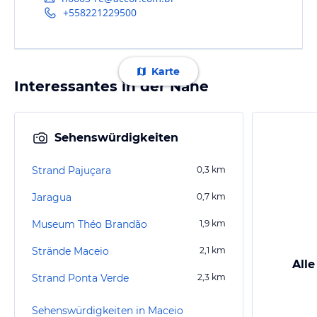
+558221229500
Karte
Interessantes in der Nähe
Sehenswürdigkeiten
Strand Pajuçara
0,3
km
Jaragua
0,7
km
Museum Théo Brandão
1,9
km
Strände Maceio
2,1
km
Alle
Strand Ponta Verde
2,3
km
Sehenswürdigkeiten in Maceio