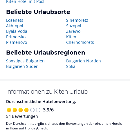
Kiten Hotel mit Pool
Beliebte Urlaubsorte
Lozenets
Sinemoretz
Akhtopol
Sozopol
Byala Voda
Zarewo
Primorsko
Kiten
Pismenovo
Chernomorets
Beliebte Urlaubsregionen
Sonstiges Bulgarien
Bulgarien Norden
Bulgarien Süden
Sofia
Informationen zu
Kiten
Urlaub
Durchschnittliche Hotelbewertung:
3,9
/
6
54
Bewertungen
Der Durchschnitt ergibt sich aus den Bewertungen der einzelnen Hotels
in Kiten auf HolidayCheck.