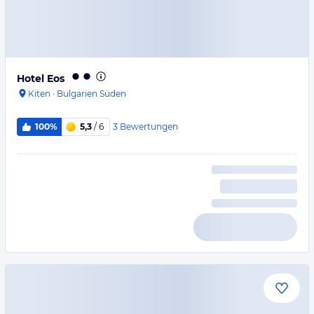
Hotel Eos
Kiten
·
Bulgarien Süden
3
Bewertungen
100%
5,3
/ 6