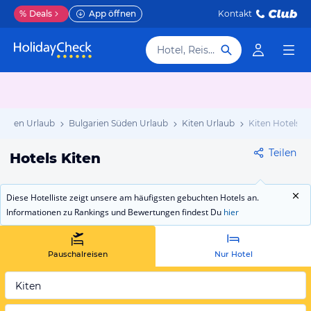
%
Deals
App öffnen
Kontakt
Hotel, Reiseziel
garien Urlaub
Bulgarien Süden Urlaub
Kiten Urlaub
Kiten Hotels
Teilen
Hotels Kiten
Diese Hotelliste zeigt unsere am häufigsten gebuchten Hotels an.
Informationen zu Rankings und Bewertungen findest Du
hier
Pauschalreisen
Nur Hotel
Kiten