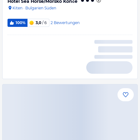
Hotel Sea Horse/Morsko Konče
Kiten
·
Bulgarien Süden
2
Bewertungen
100%
3,0
/ 6