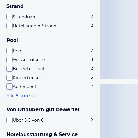
Strand
Strandnah
2
Hoteleigener Strand
2
Pool
Pool
7
Wasserrutsche
1
Beheizter Pool
2
Kinderbecken
3
Außenpool
7
Alle 8 anzeigen
Von Urlaubern gut bewertet
Über 5,0 von 6
2
Hotelausstattung & Service