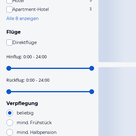
Hotel
9
Apartment-Hotel
3
Alle 8 anzeigen
Flüge
Direktflüge
Du findest mit dieser Einstellung Flüge, die mit sehr
hoher Wahrscheinlichkeit Direktflüge sind. Bitte
Hinflug
:
0:00 - 24:00
prüfe vor der Buchung noch einmal die Flugdetails.
Rückflug
:
0:00 - 24:00
Verpflegung
beliebig
mind. Frühstück
mind. Halbpension