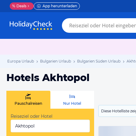
%
Deals
App herunterladen
Europa Urlaub
Bulgarien Urlaub
Bulgarien Süden Urlaub
Akht
Hotels Akhtopol
Pauschalreisen
Nur Hotel
Diese Hotelliste z
Reiseziel oder Hotel
Akhtopol