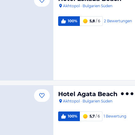
Akhtopol
·
Bulgarien Süden
2
Bewertungen
100%
5,8
/ 6
Hotel Agata Beach
Akhtopol
·
Bulgarien Süden
1
Bewertung
100%
5,7
/ 6