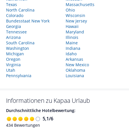
Texas
Massachusetts
North Carolina
Ohio
Colorado
Wisconsin
Bundesstaat New York
New Jersey
Georgia
Hawaii
Tennessee
Maryland
Arizona
Illinois
South Carolina
Maine
Washington
Indiana
Michigan
Idaho
Oregon
Arkansas
Virginia
New Mexico
Utah
Oklahoma
Pennsylvania
Louisiana
Informationen zu
Kapaa
Urlaub
Durchschnittliche Hotelbewertung:
5,1
/
6
434
Bewertungen