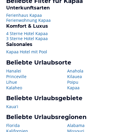
Beliebte Filter für Kapaa
Unterkunftsarten
Ferienhaus Kapaa
Ferienwohnung Kapaa
Komfort & Luxus
4 Sterne Hotel Kapaa
3 Sterne Hotel Kapaa
Saisonales
Kapaa Hotel mit Pool
Beliebte Urlaubsorte
Hanalei
Anahola
Princeville
Kilauea
Lihue
Poipu
Kalaheo
Kapaa
Beliebte Urlaubsgebiete
Kauaʻi
Beliebte Urlaubsregionen
Florida
Alabama
Kalifornien
Missouri