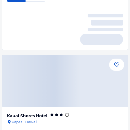
Kauai Shores Hotel
Kapaa
·
Hawaii