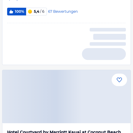
67
Bewertungen
100%
5,4
/ 6
Hotel Courtyard by Marriott Kauai at Coconut Beach