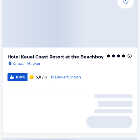
Hotel Kauai Coast Resort at the Beachboy
Kapaa
·
Hawaii
15
Bewertungen
100%
5,0
/ 6