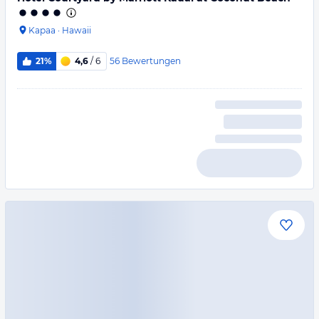
Kapaa
·
Hawaii
56
Bewertungen
21%
4,6
/ 6