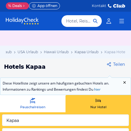
%
Deals
App öffnen
Kontakt
Hotel, Reiseziel
Urlaub
USA Urlaub
Hawaii Urlaub
Kapaa Urlaub
Kapaa Hotels
Teilen
Hotels Kapaa
Diese Hotelliste zeigt unsere am häufigsten gebuchten Hotels an.
Informationen zu Rankings und Bewertungen findest Du
hier
Pauschalreisen
Nur Hotel
Kapaa