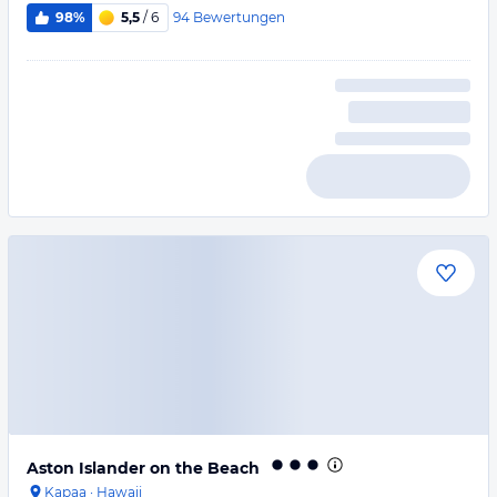
94
Bewertungen
98%
5,5
/ 6
Aston Islander on the Beach
Kapaa
·
Hawaii