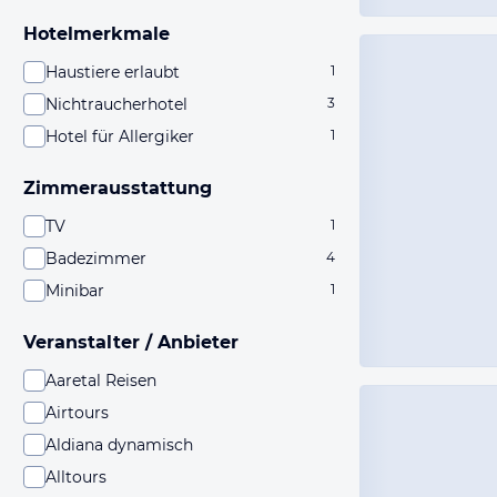
Hotelmerkmale
Haustiere erlaubt
1
Nichtraucherhotel
3
Hotel für Allergiker
1
Zimmerausstattung
TV
1
Badezimmer
4
Minibar
1
Veranstalter / Anbieter
Aaretal Reisen
Airtours
Aldiana dynamisch
Alltours