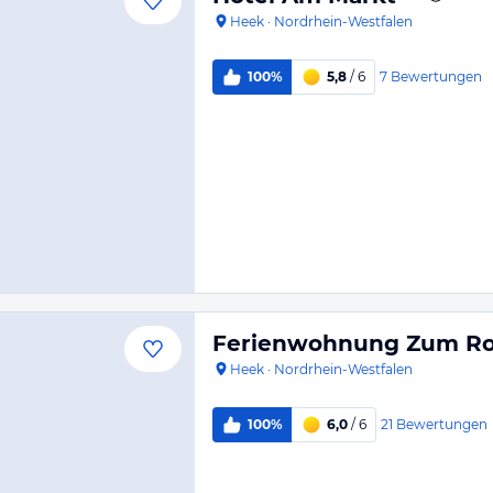
Heek
·
Nordrhein-Westfalen
7
Bewertungen
100%
5,8
/ 6
Ferienwohnung Zum Ro
Heek
·
Nordrhein-Westfalen
21
Bewertungen
100%
6,0
/ 6