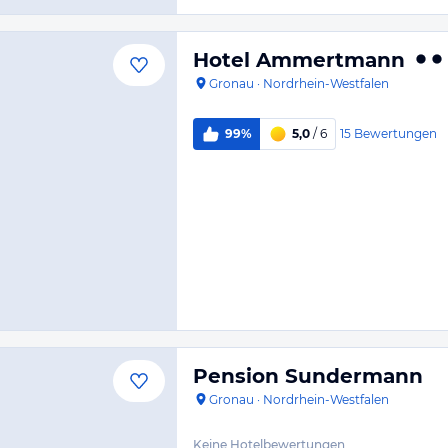
Hotel Ammertmann
Gronau
·
Nordrhein-Westfalen
15
Bewertungen
99%
5,0
/ 6
Pension Sundermann
Gronau
·
Nordrhein-Westfalen
Keine Hotelbewertungen