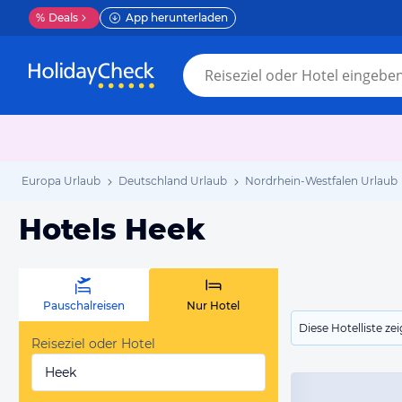
%
Deals
App herunterladen
Europa Urlaub
Deutschland Urlaub
Nordrhein-Westfalen Urlaub
Hotels Heek
Pauschalreisen
Nur Hotel
Diese Hotelliste z
Reiseziel oder Hotel
Heek