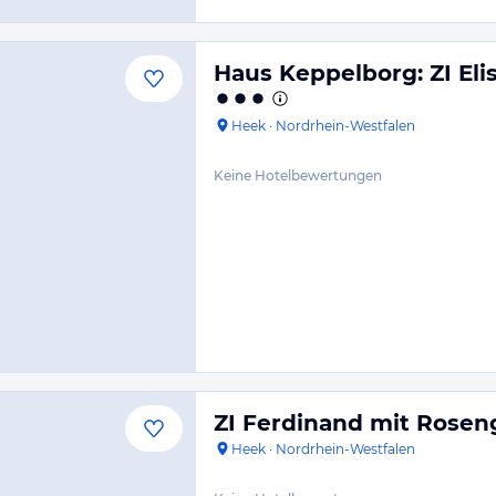
Haus Keppelborg: ZI El
Heek
·
Nordrhein-Westfalen
Keine Hotelbewertungen
ZI Ferdinand mit Rosen
Heek
·
Nordrhein-Westfalen