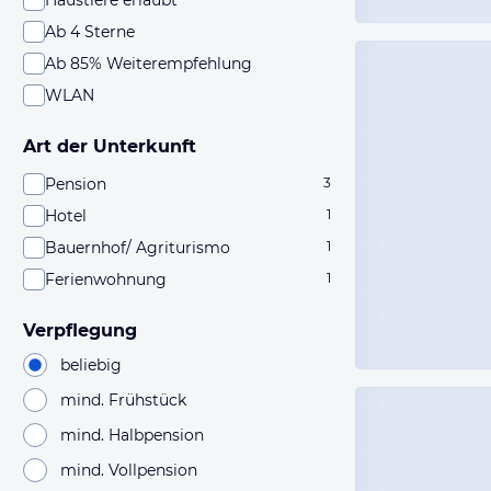
Haustiere erlaubt
Ab 4 Sterne
Ab 85% Weiterempfehlung
WLAN
Art der Unterkunft
Pension
3
Hotel
1
Bauernhof/ Agriturismo
1
Ferienwohnung
1
Verpflegung
beliebig
mind. Frühstück
mind. Halbpension
mind. Vollpension