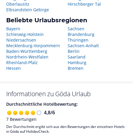
Oberlausitz
Hirschberger Tal
Elbsandstein Gebirge
Beliebte Urlaubsregionen
Bayern
Sachsen
Schleswig-Holstein
Brandenburg
Niedersachsen
Thüringen
Mecklenburg-Vorpommern
Sachsen-Anhalt
Baden-Württemberg
Berlin
Nordrhein-Westfalen
Saarland
Rheinland-Pfalz
Hamburg
Hessen
Bremen
Informationen zu
Göda
Urlaub
Durchschnittliche Hotelbewertung:
4,8
/
6
7
Bewertungen
Der Durchschnitt ergibt sich aus den Bewertungen der einzelnen Hotels
in Göda auf HolidayCheck.