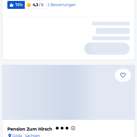
2
Bewertungen
72%
4,3
/ 6
Pension Zum Hirsch
Göda
·
Sachsen