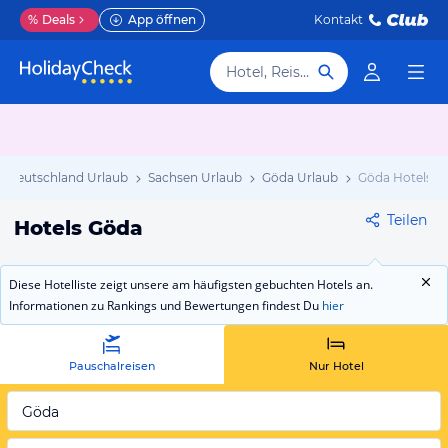
%
Deals
App öffnen
Kontakt
Hotel, Reiseziel
Deutschland Urlaub
Sachsen Urlaub
Göda Urlaub
Göda Hotels
Teilen
Hotels Göda
Diese Hotelliste zeigt unsere am häufigsten gebuchten Hotels an.
Informationen zu Rankings und Bewertungen findest Du
hier
Pauschalreisen
Nur Hotel
Göda