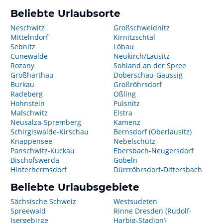
Beliebte Urlaubsorte
Neschwitz
Großschweidnitz
Mittelndorf
Kirnitzschtal
Sebnitz
Löbau
Cunewalde
Neukirch/Lausitz
Rozany
Sohland an der Spree
Großharthau
Doberschau-Gaussig
Burkau
Großröhrsdorf
Radeberg
Oßling
Hohnstein
Pulsnitz
Malschwitz
Elstra
Neusalza-Spremberg
Kamenz
Schirgiswalde-Kirschau
Bernsdorf (Oberlausitz)
Knappensee
Nebelschütz
Panschwitz-Kuckau
Ebersbach-Neugersdorf
Bischofswerda
Göbeln
Hinterhermsdorf
Dürrröhrsdorf-Dittersbach
Beliebte Urlaubsgebiete
Sächsische Schweiz
Westsudeten
Spreewald
Rinne Dresden (Rudolf-
Isergebirge
Harbig-Stadion)