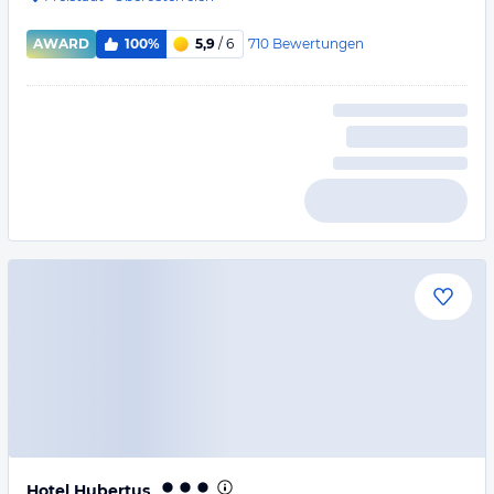
710
Bewertungen
AWARD
100%
5,9
/ 6
Hotel Hubertus