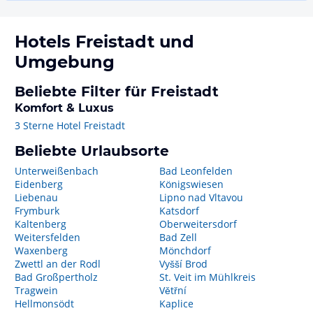
Hotels
Freistadt
und
Umgebung
Beliebte Filter für Freistadt
Komfort & Luxus
3 Sterne Hotel Freistadt
Beliebte Urlaubsorte
Unterweißenbach
Bad Leonfelden
Eidenberg
Königswiesen
Liebenau
Lipno nad Vltavou
Frymburk
Katsdorf
Kaltenberg
Oberweitersdorf
Weitersfelden
Bad Zell
Waxenberg
Mönchdorf
Zwettl an der Rodl
Vyšší Brod
Bad Großpertholz
St. Veit im Mühlkreis
Tragwein
Větřní
Hellmonsödt
Kaplice