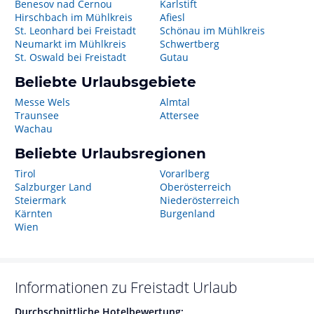
Benesov nad Cernou
Karlstift
Hirschbach im Mühlkreis
Afiesl
St. Leonhard bei Freistadt
Schönau im Mühlkreis
Neumarkt im Mühlkreis
Schwertberg
St. Oswald bei Freistadt
Gutau
Beliebte Urlaubsgebiete
Messe Wels
Almtal
Traunsee
Attersee
Wachau
Beliebte Urlaubsregionen
Tirol
Vorarlberg
Salzburger Land
Oberösterreich
Steiermark
Niederösterreich
Kärnten
Burgenland
Wien
Informationen zu
Freistadt
Urlaub
Durchschnittliche Hotelbewertung: