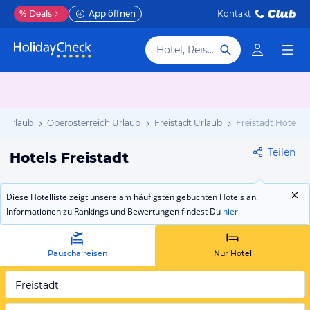
%
Deals
App öffnen
Kontakt
Hotel, Reiseziel
h Urlaub
Oberösterreich Urlaub
Freistadt Urlaub
Freistadt Hotels
Teilen
Hotels Freistadt
Diese Hotelliste zeigt unsere am häufigsten gebuchten Hotels an.
Informationen zu Rankings und Bewertungen findest Du
hier
Pauschalreisen
Nur Hotel
Freistadt