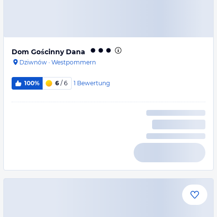
Dom Gościnny Dana
Dziwnów
·
Westpommern
1
Bewertung
100%
6
/ 6