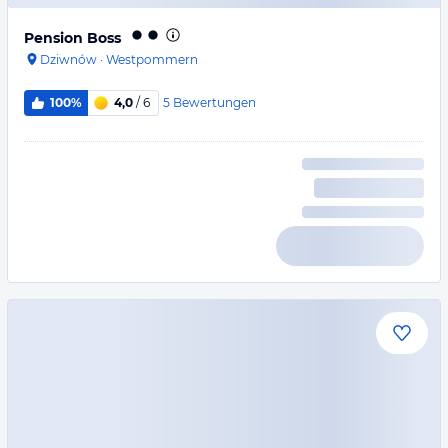
Pension Boss
Dziwnów
·
Westpommern
5
Bewertungen
100%
4,0
/ 6