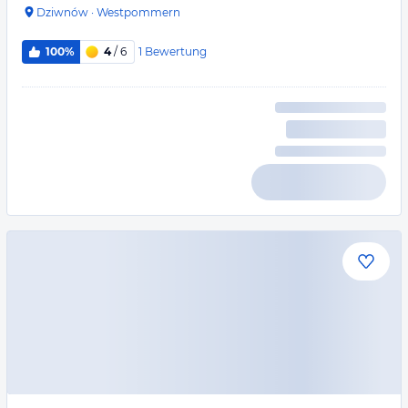
Dziwnów
·
Westpommern
1
Bewertung
100%
4
/ 6