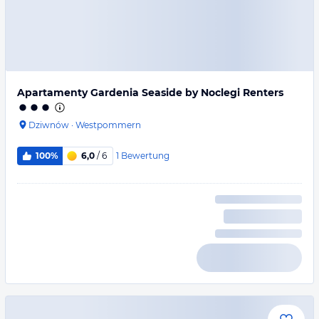
Apartamenty Gardenia Seaside by Noclegi Renters
Dziwnów
·
Westpommern
1
Bewertung
100%
6,0
/ 6