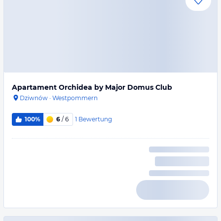
Apartament Orchidea by Major Domus Club
Dziwnów
·
Westpommern
1
Bewertung
100%
6
/ 6