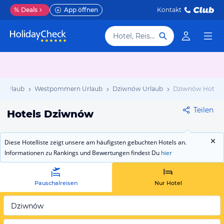
%
Deals
App öffnen
Kontakt
Hotel, Reiseziel
n Urlaub
Westpommern Urlaub
Dziwnów Urlaub
Dziwnów Hotels
Teilen
Hotels Dziwnów
Diese Hotelliste zeigt unsere am häufigsten gebuchten Hotels an.
Informationen zu Rankings und Bewertungen findest Du
hier
Pauschalreisen
Nur Hotel
Dziwnów