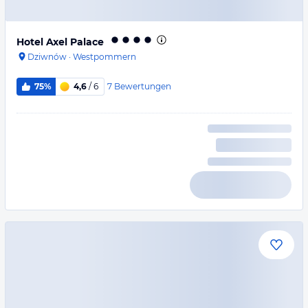
Hotel Axel Palace
Dziwnów
·
Westpommern
7
Bewertungen
75%
4,6
/ 6