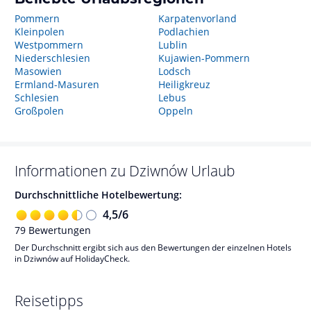
Pommern
Karpatenvorland
Kleinpolen
Podlachien
Westpommern
Lublin
Niederschlesien
Kujawien-Pommern
Masowien
Lodsch
Ermland-Masuren
Heiligkreuz
Schlesien
Lebus
Großpolen
Oppeln
Informationen zu
Dziwnów
Urlaub
Durchschnittliche Hotelbewertung:
4,5
/
6
79
Bewertungen
Der Durchschnitt ergibt sich aus den Bewertungen der einzelnen Hotels
in Dziwnów auf HolidayCheck.
Reisetipps