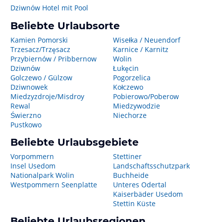
Dziwnów Hotel mit Pool
Beliebte Urlaubsorte
Kamien Pomorski
Wisełka / Neuendorf
Trzesacz/Trzęsacz
Karnice / Karnitz
Przybiernów / Pribbernow
Wolin
Dziwnów
Łukęcin
Golczewo / Gülzow
Pogorzelica
Dziwnowek
Kołczewo
Miedzyzdroje/Misdroy
Pobierowo/Poberow
Rewal
Miedzywodzie
Świerzno
Niechorze
Pustkowo
Beliebte Urlaubsgebiete
Vorpommern
Stettiner
Insel Usedom
Landschaftsschutzpark
Nationalpark Wolin
Buchheide
Westpommern Seenplatte
Unteres Odertal
Kaiserbäder Usedom
Stettin Küste
Beliebte Urlaubsregionen