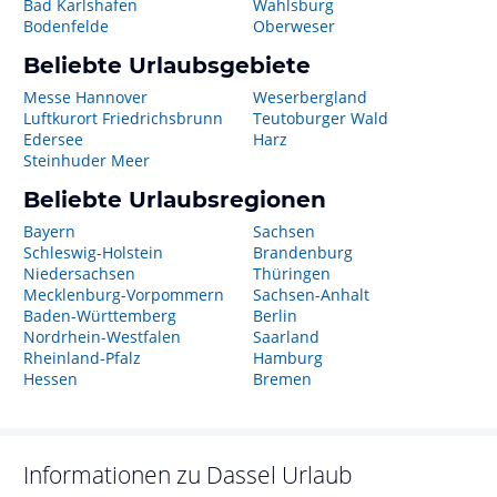
Bad Karlshafen
Wahlsburg
Bodenfelde
Oberweser
Beliebte Urlaubsgebiete
Messe Hannover
Weserbergland
Luftkurort Friedrichsbrunn
Teutoburger Wald
Edersee
Harz
Steinhuder Meer
Beliebte Urlaubsregionen
Bayern
Sachsen
Schleswig-Holstein
Brandenburg
Niedersachsen
Thüringen
Mecklenburg-Vorpommern
Sachsen-Anhalt
Baden-Württemberg
Berlin
Nordrhein-Westfalen
Saarland
Rheinland-Pfalz
Hamburg
Hessen
Bremen
Informationen zu
Dassel
Urlaub