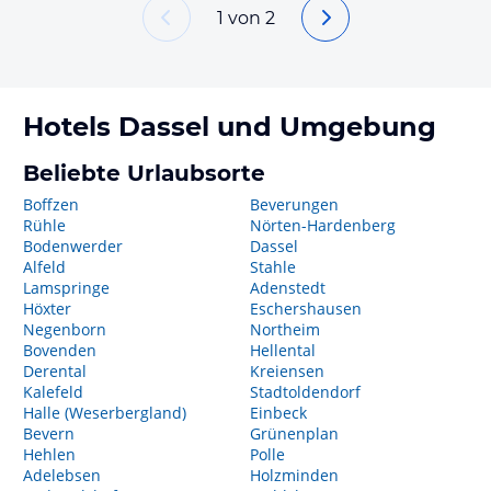
1
von
2
Hotels
Dassel
und Umgebung
Beliebte Urlaubsorte
Boffzen
Beverungen
Rühle
Nörten-Hardenberg
Bodenwerder
Dassel
Alfeld
Stahle
Lamspringe
Adenstedt
Höxter
Eschershausen
Negenborn
Northeim
Bovenden
Hellental
Derental
Kreiensen
Kalefeld
Stadtoldendorf
Halle (Weserbergland)
Einbeck
Bevern
Grünenplan
Hehlen
Polle
Adelebsen
Holzminden