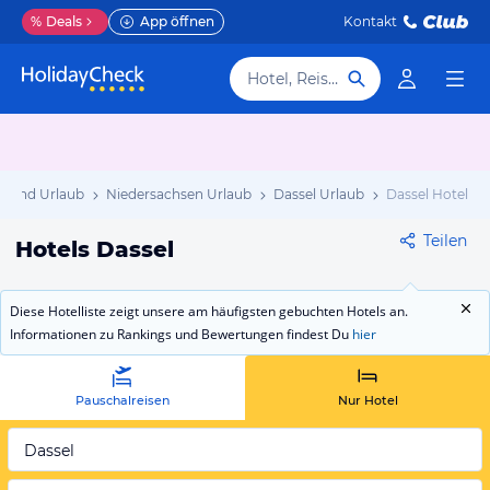
%
Deals
App öffnen
Kontakt
Hotel, Reiseziel
hland Urlaub
Niedersachsen Urlaub
Dassel Urlaub
Dassel Hotels
Teilen
Hotels Dassel
Diese Hotelliste zeigt unsere am häufigsten gebuchten Hotels an.
Informationen zu Rankings und Bewertungen findest Du
hier
Pauschalreisen
Nur Hotel
Dassel