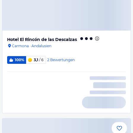
Hotel El Rincón de las Descalzas
Carmona
·
Andalusien
2
Bewertungen
100%
3,1
/ 6