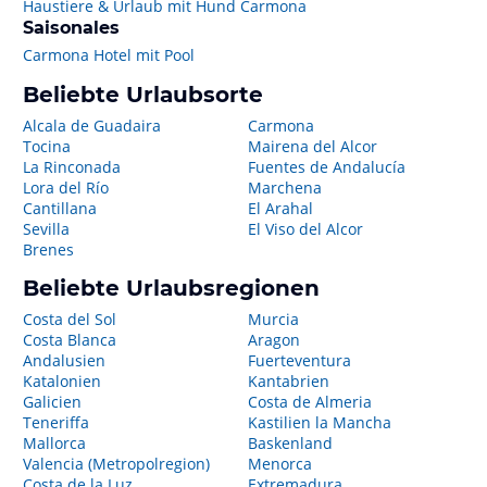
Haustiere & Urlaub mit Hund Carmona
Saisonales
Carmona Hotel mit Pool
Beliebte Urlaubsorte
Alcala de Guadaira
Carmona
Tocina
Mairena del Alcor
La Rinconada
Fuentes de Andalucía
Lora del Río
Marchena
Cantillana
El Arahal
Sevilla
El Viso del Alcor
Brenes
Beliebte Urlaubsregionen
Costa del Sol
Murcia
Costa Blanca
Aragon
Andalusien
Fuerteventura
Katalonien
Kantabrien
Galicien
Costa de Almeria
Teneriffa
Kastilien la Mancha
Mallorca
Baskenland
Valencia (Metropolregion)
Menorca
Costa de la Luz
Extremadura