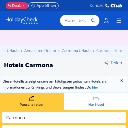
%
Deals
App öffnen
Kontakt
Hotel, Reiseziel
ien Urlaub
Andalusien Urlaub
Carmona Urlaub
Carmona Hotels
Teilen
Hotels Carmona
Diese Hotelliste zeigt unsere am häufigsten gebuchten Hotels an.
Informationen zu Rankings und Bewertungen findest Du
hier
Pauschalreisen
Nur Hotel
Carmona