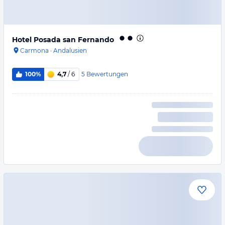
Hotel Posada san Fernando
Carmona
·
Andalusien
5
Bewertungen
100%
4,7
/ 6