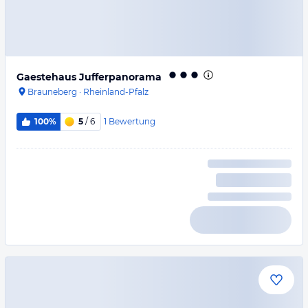
Gaestehaus Jufferpanorama
Brauneberg
·
Rheinland-Pfalz
1
Bewertung
100%
5
/ 6