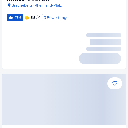
Brauneberg
·
Rheinland-Pfalz
3
Bewertungen
47%
3,5
/ 6