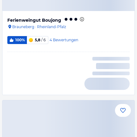
Ferienweingut Boujong
Brauneberg
·
Rheinland-Pfalz
4
Bewertungen
100%
5,8
/ 6