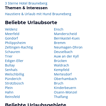
3 Sterne Hotel Brauneberg
Themen & Interessen
Haustiere & Urlaub mit Hund Brauneberg
Beliebte Urlaubsorte
Veldenz
Ensch
Meerfeld
Manderscheid
Gondorf
Bernkastel-Kues
Philippsheim
Bremm
Zeltingen-Rachtig
Neumagen-Dhron
Schauren
Deuselbach
Trier
Auw an der Kyll
Ediger-Eller
Brücken
Bullay
Waldrach
Senhals
Kempfeld
Welschbillig
Mertesdorf
Pünderich
Oberhambach
Strotzbüsch
Bruch
Plein
Kinderbeuern
Hahn
Osann-Monzel
Reinsfeld
Thalfang
Beliebte Urlaubsgebiete