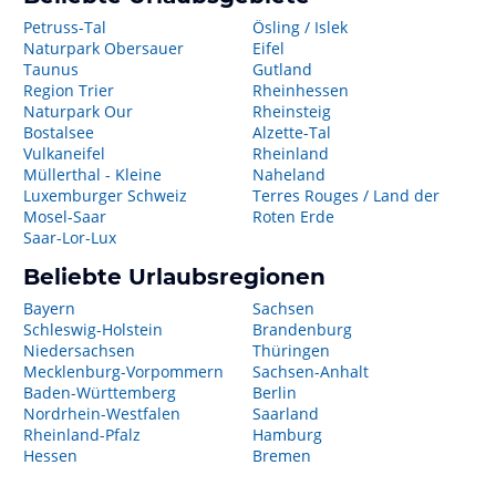
Petruss-Tal
Ösling / Islek
Naturpark Obersauer
Eifel
Taunus
Gutland
Region Trier
Rheinhessen
Naturpark Our
Rheinsteig
Bostalsee
Alzette-Tal
Vulkaneifel
Rheinland
Müllerthal - Kleine
Naheland
Luxemburger Schweiz
Terres Rouges / Land der
Mosel-Saar
Roten Erde
Saar-Lor-Lux
Beliebte Urlaubsregionen
Bayern
Sachsen
Schleswig-Holstein
Brandenburg
Niedersachsen
Thüringen
Mecklenburg-Vorpommern
Sachsen-Anhalt
Baden-Württemberg
Berlin
Nordrhein-Westfalen
Saarland
Rheinland-Pfalz
Hamburg
Hessen
Bremen