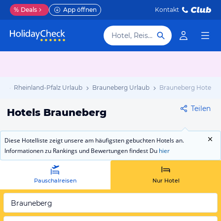
%
Deals
App öffnen
Kontakt
Hotel, Reiseziel
ub
Rheinland-Pfalz Urlaub
Brauneberg Urlaub
Brauneberg Hotels
Teilen
Hotels Brauneberg
Diese Hotelliste zeigt unsere am häufigsten gebuchten Hotels an.
Informationen zu Rankings und Bewertungen findest Du
hier
Pauschalreisen
Nur Hotel
Brauneberg