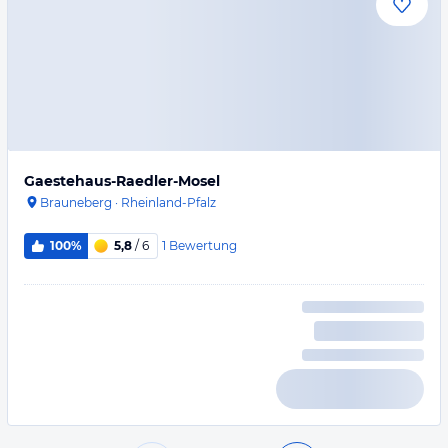
Gaestehaus-Raedler-Mosel
Brauneberg
·
Rheinland-Pfalz
1
Bewertung
100%
5,8
/ 6