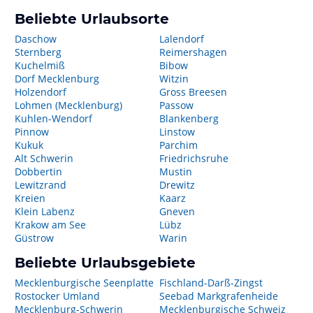
Beliebte Urlaubsorte
Daschow
Lalendorf
Sternberg
Reimershagen
Kuchelmiß
Bibow
Dorf Mecklenburg
Witzin
Holzendorf
Gross Breesen
Lohmen (Mecklenburg)
Passow
Kuhlen-Wendorf
Blankenberg
Pinnow
Linstow
Kukuk
Parchim
Alt Schwerin
Friedrichsruhe
Dobbertin
Mustin
Lewitzrand
Drewitz
Kreien
Kaarz
Klein Labenz
Gneven
Krakow am See
Lübz
Güstrow
Warin
Beliebte Urlaubsgebiete
Mecklenburgische Seenplatte
Fischland-Darß-Zingst
Rostocker Umland
Seebad Markgrafenheide
Mecklenburg-Schwerin
Mecklenburgische Schweiz