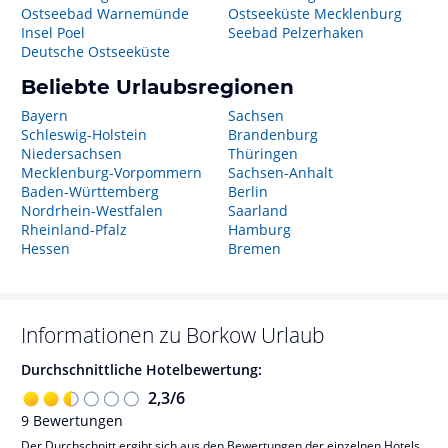
Ostseebad Warnemünde
Ostseeküste Mecklenburg
Insel Poel
Seebad Pelzerhaken
Deutsche Ostseeküste
Beliebte Urlaubsregionen
Bayern
Sachsen
Schleswig-Holstein
Brandenburg
Niedersachsen
Thüringen
Mecklenburg-Vorpommern
Sachsen-Anhalt
Baden-Württemberg
Berlin
Nordrhein-Westfalen
Saarland
Rheinland-Pfalz
Hamburg
Hessen
Bremen
Informationen zu
Borkow
Urlaub
Durchschnittliche Hotelbewertung:
2,3
/
6
9
Bewertungen
Der Durchschnitt ergibt sich aus den Bewertungen der einzelnen Hotels