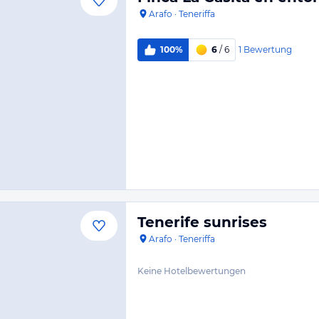
Arafo
·
Teneriffa
1
Bewertung
100%
6
/ 6
Tenerife sunrises
Arafo
·
Teneriffa
Keine Hotelbewertungen