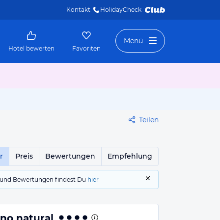
Kontakt
HolidayCheck 
Menü
Hotel bewerten
Favoriten
Teilen
r
Preis
Bewertungen
Empfehlung
gs und Bewertungen findest Du
hier
rno natural