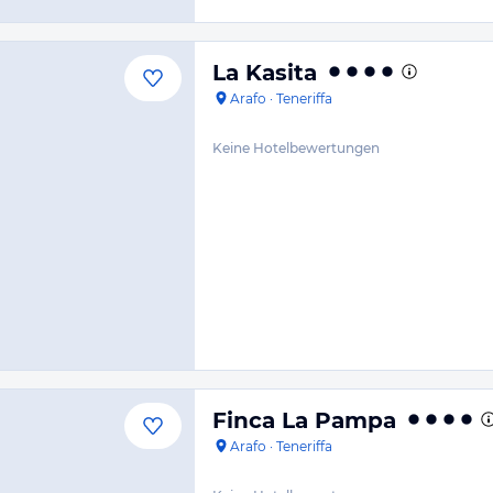
La Kasita
Arafo
·
Teneriffa
Keine Hotelbewertungen
Finca La Pampa
Arafo
·
Teneriffa