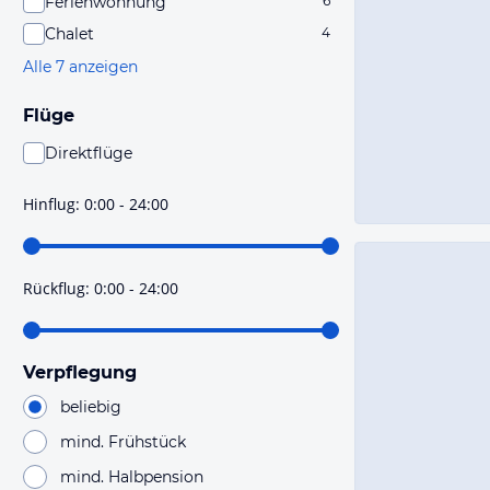
Ferienwohnung
6
Chalet
4
Alle 7 anzeigen
Flüge
Direktflüge
Du findest mit dieser Einstellung Flüge, die mit sehr
hoher Wahrscheinlichkeit Direktflüge sind. Bitte
Hinflug
:
0:00 - 24:00
prüfe vor der Buchung noch einmal die Flugdetails.
Rückflug
:
0:00 - 24:00
Verpflegung
beliebig
mind. Frühstück
mind. Halbpension