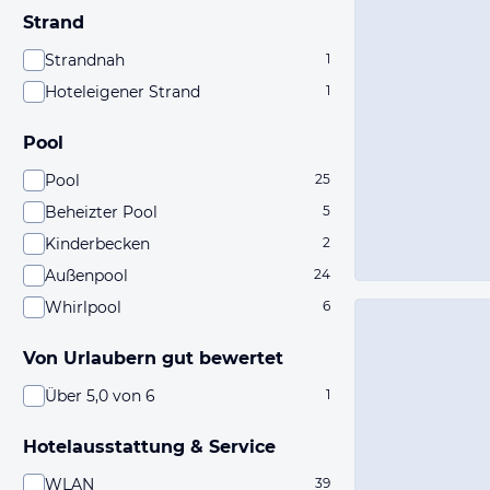
Strand
Strandnah
1
Hoteleigener Strand
1
Pool
Pool
25
Beheizter Pool
5
Kinderbecken
2
Außenpool
24
Whirlpool
6
Von Urlaubern gut bewertet
Über 5,0 von 6
1
Hotelausstattung & Service
WLAN
39