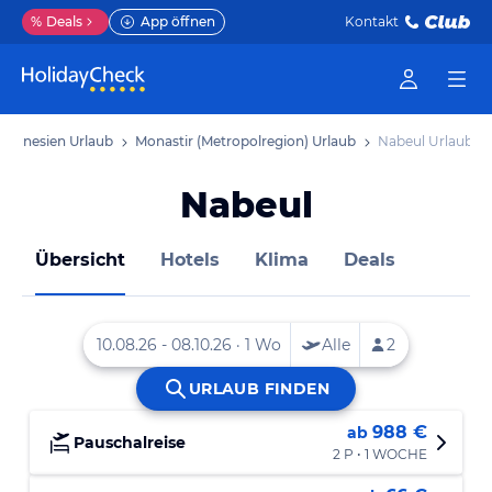
%
Deals
App öffnen
Kontakt
Tunesien Urlaub
Monastir (Metropolregion) Urlaub
Nabeul Urlaub
Nabeul
Übersicht
Hotels
Klima
Deals
988 €
ab
Pauschalreise
2 P • 1 WOCHE