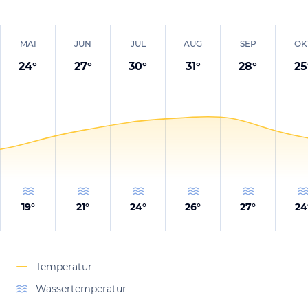
MAI
JUN
JUL
AUG
SEP
OK
24
°
27
°
30
°
31
°
28
°
25
19
°
21
°
24
°
26
°
27
°
24
Temperatur
Wassertemperatur