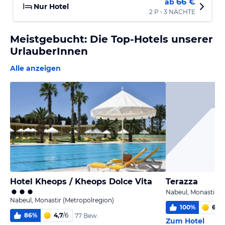
66 €
ab
Nur Hotel
2 P • 3 NÄCHTE
Meistgebucht: Die Top-Hotels unserer
UrlauberInnen
Alle anzeigen
Hotel Kheops / Kheops Dolce Vita
Terazza
Nabeul, Monastir (
Nabeul, Monastir (Metropolregion)
100
%
6
/
6
86
%
4,7
/
6
77 Bew.
Zum Hotel