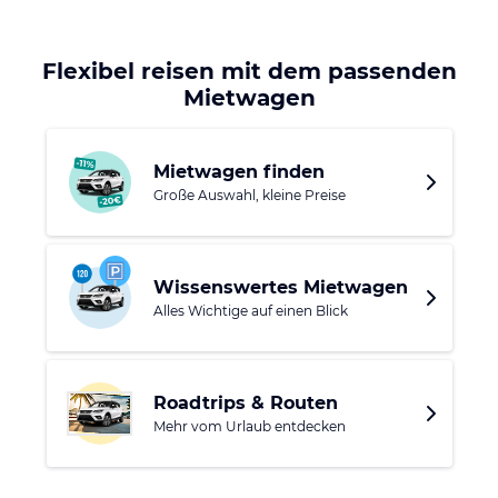
taucht in eine fremdartige Welt ein. Der Duft orientalischer
Gewürze hängt in der Luft und Verkäufer preisen ihre Waren
lautstark an.
Flexibel reisen mit dem passenden
Mietwagen
Mietwagen finden
Große Auswahl, kleine Preise
Wissenswertes Mietwagen
Alles Wichtige auf einen Blick
Roadtrips & Routen
Mehr vom Urlaub entdecken