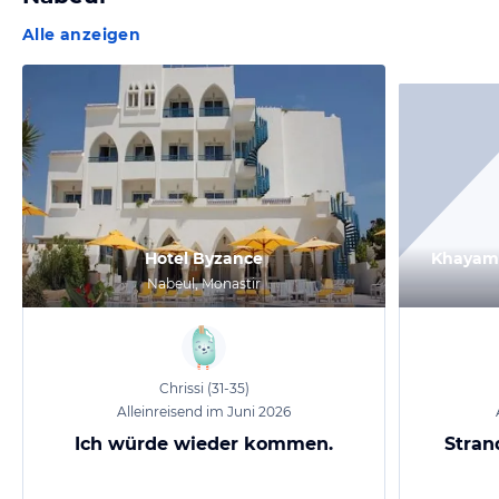
Alle anzeigen
Hotel Byzance
Khayam 
Nabeul, Monastir
Chrissi
(31-35)
Alleinreisend im Juni 2026
Ich würde wieder kommen.
Stran