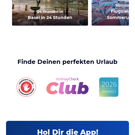
Sommerur
Flugziele 
24 Stunden in
Basel in 24 Stunden
Sommerurla
Finde Deinen perfekten Urlaub
Hol Dir die App!