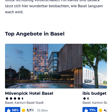
lässt sich hier wunderbar beobachten, wie Basel langsam
wach wird.
Top Angebote in Basel
Mövenpick Hotel Basel
ibis budget Ho
Basel, Kanton Basel-Stadt
Basel, Kanton Basel
98
%
5,7
/
6
77
%
4,3
/
6
35 Bew.