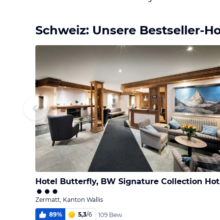
Schweiz: Unsere Bestseller-Ho
Hot
Zermatt, Kanton Wallis
89
%
5,3
/
6
109 Bew.