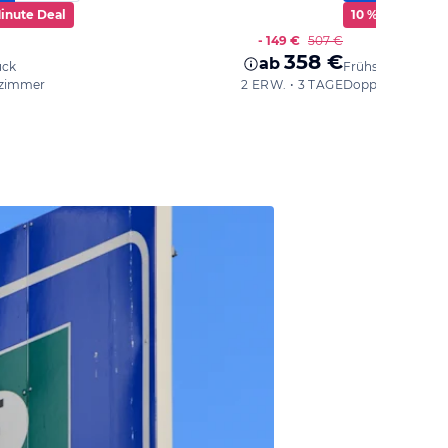
Minute Deal
10 % Rabatt
- 149 €
507 €
358 €
ab
ück
Frühstück
zimmer
2 ERW. • 3 TAGE
Doppelzimmer