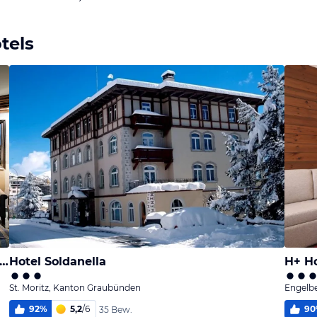
tels
el Butterfly, BW Signature Collection Hotel
Hotel Soldanella
H+ Ho
St. Moritz, Kanton Graubünden
Engelb
92
%
5,2
/
6
90
35 Bew.