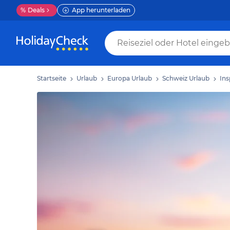
%
Deals
App herunterladen
Startseite
Urlaub
Europa Urlaub
Schweiz Urlaub
Ins