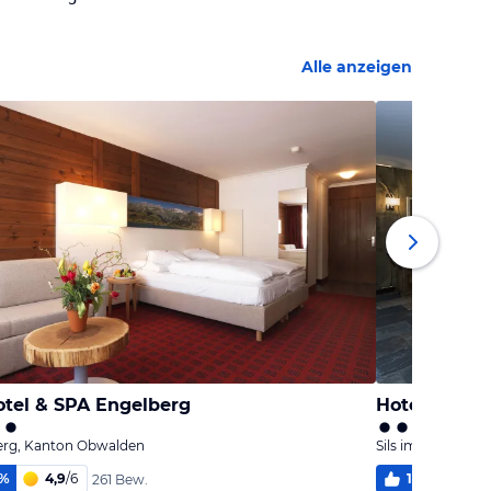
Alle anzeigen
tel & SPA Engelberg
Hotel Cervo 
erg, Kanton Obwalden
Sils im Engadin/
%
4,9
/
6
100
%
5,
261 Bew.