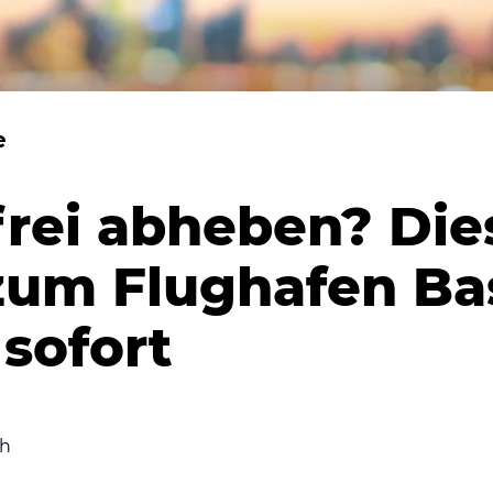
e
frei abheben? Die
zum Flughafen Ba
 sofort
ch