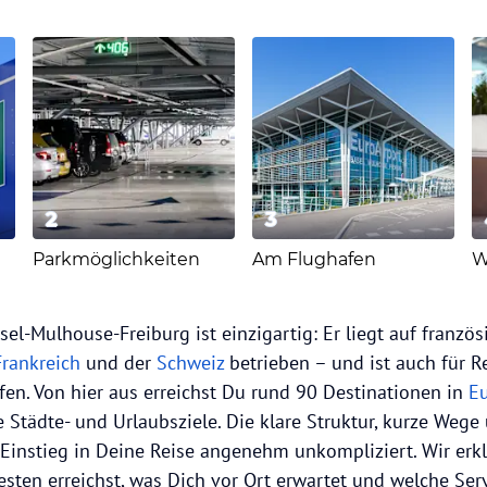
2
3
Parkmöglichkeiten
Am Flughafen
W
sel-Mulhouse-Freiburg ist einzigartig: Er liegt auf franz
Frankreich
und der
Schweiz
betrieben – und ist auch für 
afen. Von hier aus erreichst Du rund 90 Destinationen in
E
te Städte- und Urlaubsziele. Die klare Struktur, kurze We
instieg in Deine Reise angenehm unkompliziert. Wir erkl
sten erreichst, was Dich vor Ort erwartet und welche Serv