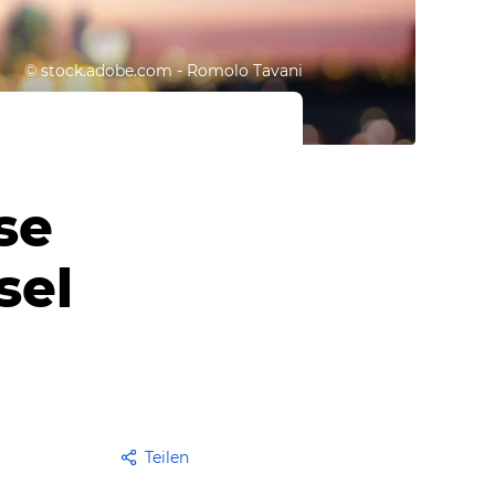
©
stock.adobe.com - Romolo Tavani
se
sel
Teilen