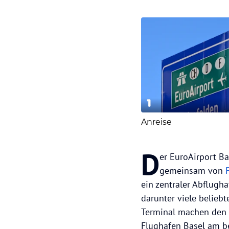
1
Anreise
D
er EuroAirport Ba
gemeinsam von
ein zentraler Abflugh
darunter viele belieb
Terminal machen den E
Flughafen Basel am be