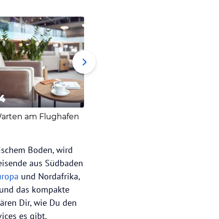
4
5
6
arten am Flughafen
Reisen mit Kindern
Barrier
ösischem Boden, wird
Reisende aus Südbaden
uropa
und Nordafrika,
ge und das kompakte
ären Dir, wie Du den
ices es gibt.