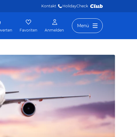
Kontakt
HolidayCheck 
Menü
werten
Favoriten
Anmelden