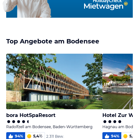
Top Angebote am Bodensee
bora HotSpaResort
Hotel Zur Wi
Radolfzell am Bodensee, Baden-Württemberg
Hagnau am Bodens
94
%
5,4
/
6
94
%
5,8
/
6
2.311 Bew.