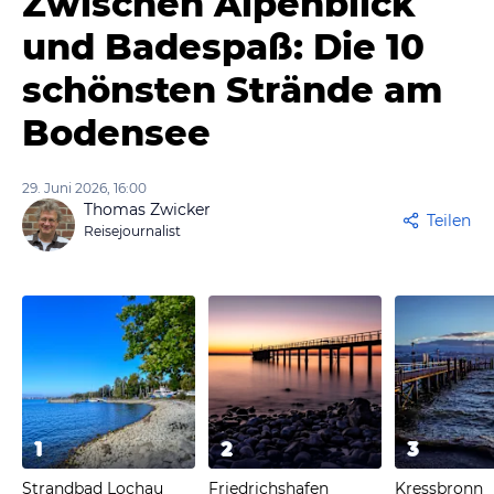
Zwischen Alpenblick
und Badespaß: Die 10
schönsten Strände am
Bodensee
29. Juni 2026, 16:00
Thomas Zwicker
Teilen
Reisejournalist
1
2
3
Strandbad Lochau
Friedrichshafen
Kressbronn