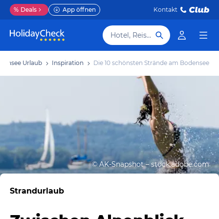
%
Deals
App öffnen
Kontakt
Hotel, Reiseziel
densee Urlaub
Inspiration
Die 10 schönsten Strände am Bodensee
©
AK-Snapshot – stock.adobe.com
Strandurlaub