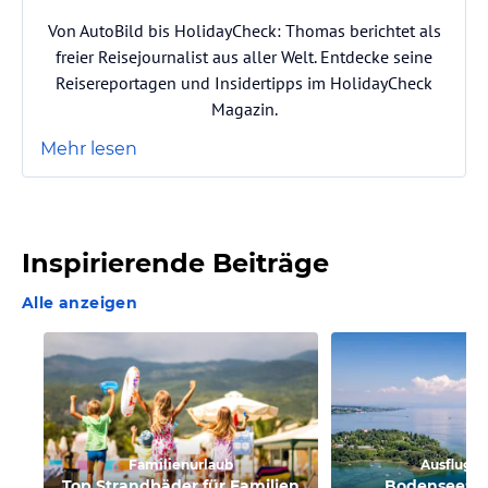
Von AutoBild bis HolidayCheck: Thomas berichtet als
freier Reisejournalist aus aller Welt. Entdecke seine
Reisereportagen und Insidertipps im HolidayCheck
Magazin.
Mehr lesen
Inspirierende Beiträge
Alle anzeigen
Familienurlaub
Ausflugsi
Top Strandbäder für Familien
Bodensee: U