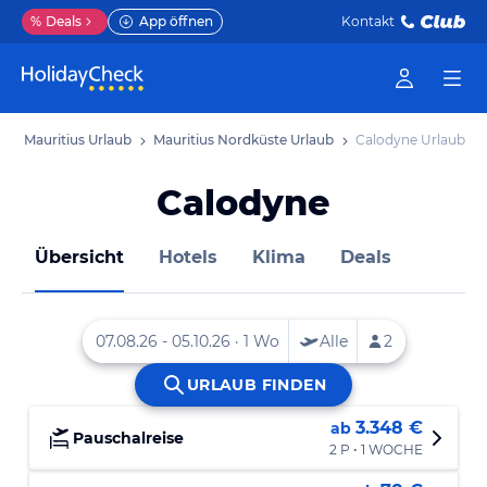
%
Deals
App öffnen
Kontakt
b
Mauritius Urlaub
Mauritius Nordküste Urlaub
Calodyne Urlaub
Calodyne
Übersicht
Hotels
Klima
Deals
3.348 €
ab
Pauschalreise
2 P • 1 WOCHE