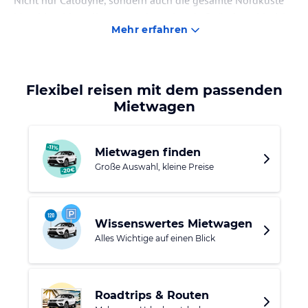
Nicht nur Calodyne, sondern auch die gesamte Nordküste
Mauritius, bietet Ihnen atemberaubende Strände, zahlreiche
Mehr erfahren
Einkaufsmöglichkeiten, historische Bauwerke und viele
anderweitige Sehenswürdigkeiten, die Sie sich nicht
entgehen lassen sollten.
Flexibel reisen mit dem passenden
Mietwagen
Mietwagen finden
Große Auswahl, kleine Preise
Wissenswertes Mietwagen
Alles Wichtige auf einen Blick
Roadtrips & Routen