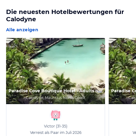
Die neuesten Hotelbewertungen für
Calodyne
Alle anzeigen
P
aradise Cove Boutique Hotel - Adults only
Calodyne, Mauritius North Coast
Cal
Victor
(31-35)
Verreist als Paar im Juli 2026
Ve