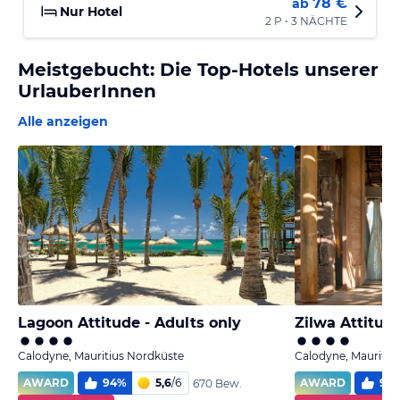
78 €
ab
Nur Hotel
2 P • 3 NÄCHTE
Meistgebucht: Die Top-Hotels unserer
UrlauberInnen
Alle anzeigen
Lagoon Attitude - Adults only
Zilwa Attitud
Calodyne, Mauritius Nordküste
Calodyne, Mauritiu
AWARD
94
%
5,6
/
6
AWARD
96
670 Bew.