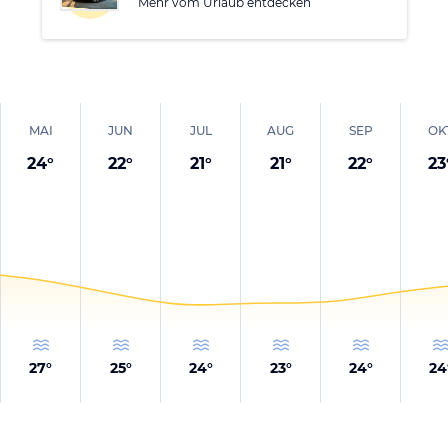
Mehr vom Urlaub entdecken
MAI
JUN
JUL
AUG
SEP
OK
24
°
22
°
21
°
21
°
22
°
23
27
°
25
°
24
°
23
°
24
°
24