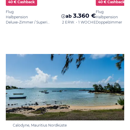
40 € Cashback
40 € Cashback
Flug
Flug
3.360 €
ab
Halbpension
Halbpension
Deluxe-Zimmer / Superior
2 ERW. • 1 WOCHE
Doppelzimmer
Calodyne, Mauritius Nordküste