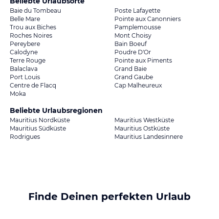
Beliebte Urlaubsorte
Baie du Tombeau
Poste Lafayette
Belle Mare
Pointe aux Canonniers
Trou aux Biches
Pamplemousse
Roches Noires
Mont Choisy
Pereybere
Bain Boeuf
Calodyne
Poudre D'Or
Terre Rouge
Pointe aux Piments
Balaclava
Grand Baie
Port Louis
Grand Gaube
Centre de Flacq
Cap Malheureux
Moka
Beliebte Urlaubsregionen
Mauritius Nordküste
Mauritius Westküste
Mauritius Südküste
Mauritius Ostküste
Rodrigues
Mauritius Landesinnere
Finde Deinen perfekten Urlaub