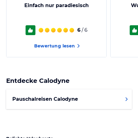
Einfach nur paradiesisch
Wu
6
/ 6
Bewertung lesen
Entdecke
Calodyne
Pauschalreisen Calodyne