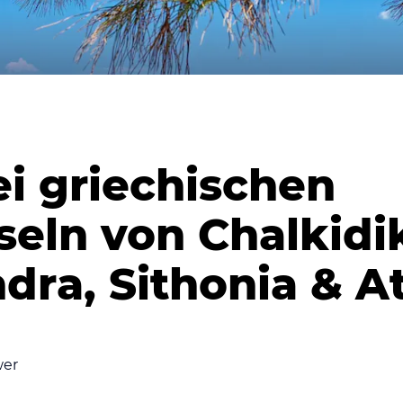
ei griechischen
seln von Chalkidik
dra, Sithonia & A
wer