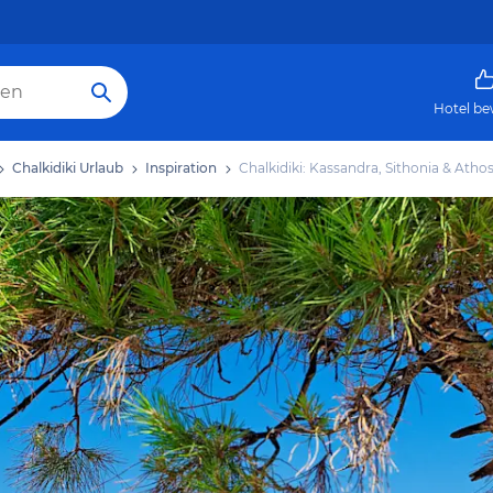
Hotel be
Chalkidiki Urlaub
Inspiration
Chalkidiki: Kassandra, Sithonia & Atho