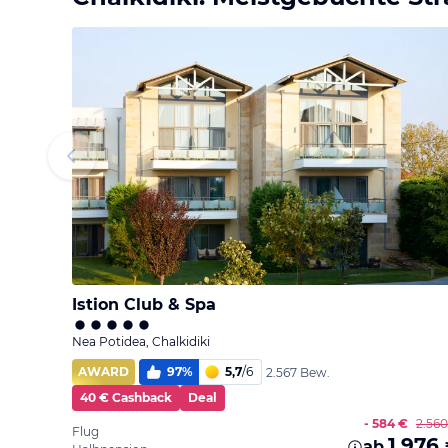
Istion Club & Spa
Nea Potidea, Chalkidiki
AWARD
97
%
5,7
/
6
2.567 Bew.
40 € Cashback
Deal
- 584 €
2.56
Flug
1.976
ab