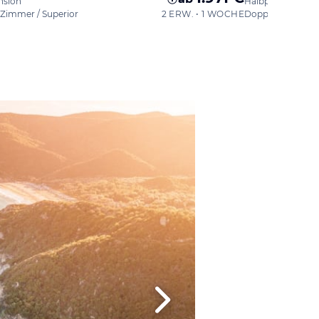
nsion
Halbpension
Zimmer / Superior
2 ERW. • 1 WOCHE
Doppelzimmer