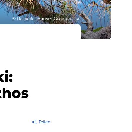
©
Halkidiki Tourism Organization
i:
thos
Teilen