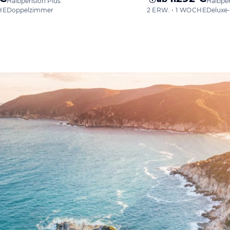
Halbpension Plus
Halbpe
HE
Doppelzimmer
2 ERW. • 1 WOCHE
Deluxe-