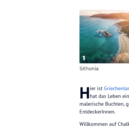
1
Sithonia
H
ier ist
Griechenl
hat das Leben ei
malerische Buchten, g
EntdeckerInnen.
Willkommen auf Chalk