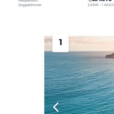
Halbpension
Doppelzimmer
2 ERW. • 1 WOC
1