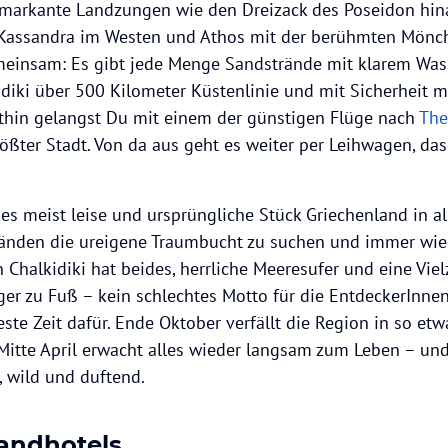
i markante Landzungen wie den Dreizack des Poseidon hina
, Kassandra im Westen und Athos mit der berühmten Mönch
emeinsam: Es gibt jede Menge Sandstrände mit klarem Was
idiki über 500 Kilometer Küstenlinie und mit Sicherheit 
rthin gelangst Du mit einem der günstigen Flüge nach
The
ößter Stadt. Von da aus geht es weiter per Leihwagen, das
ses meist leise und ursprüngliche Stück Griechenland in a
ränden die ureigene Traumbucht zu suchen und immer wie
 Chalkidiki hat beides, herrliche Meeresufer und eine Viel
er zu Fuß – kein schlechtes Motto für die EntdeckerInnen
ste Zeit dafür. Ende Oktober verfällt die Region in so et
 Mitte April erwacht alles wieder langsam zum Leben – und
, wild und duftend.
randhotels