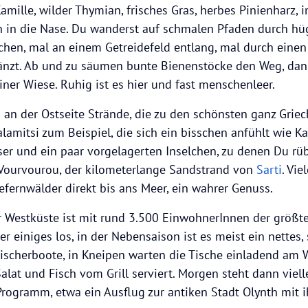
 Kamille, wilder Thymian, frisches Gras, herbes Pinienharz,
 in die Nase. Du wanderst auf schmalen Pfaden durch hü
hen, mal an einem Getreidefeld entlang, mal durch einen
länzt. Ab und zu säumen bunte Bienenstöcke den Weg, dan
iner Wiese. Ruhig ist es hier und fast menschenleer.
m an der Ostseite Strände, die zu den schönsten ganz Grie
lamitsi zum Beispiel, die sich ein bisschen anfühlt wie Ka
ser und ein paar vorgelagerten Inselchen, zu denen Du r
 Vourvourou, der kilometerlange Sandstrand von
Sarti
. Vie
efernwälder direkt bis ans Meer, ein wahrer Genuss.
 Westküste ist mit rund 3.500 EinwohnerInnen der größte
 einiges los, in der Nebensaison ist es meist ein nettes, 
ischerboote, in Kneipen warten die Tische einladend am 
Salat und Fisch vom Grill serviert. Morgen steht dann viell
ogramm, etwa ein Ausflug zur antiken Stadt Olynth mit i