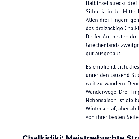
Halbinsel streckt dre
Sithonia in der Mitte
Allen drei Fingern g
das dreizackige Chalk
Dörfer. Am besten do
Griechenlands zweitgr
gut ausgebaut.
Es empfiehlt sich, die
unter den tausend St
weit zu wandern. Denn
Wanderwege. Drei Fing
Nebensaison ist die be
Winterschlaf, aber ab
von ihrer besten Seite
Chalkidiki: Meistgebuchte St