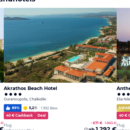
Akrathos Beach Hotel
Anth
Ouranoupolis, Chalkidiki
Elia Nik
89
%
5,2
/
6
AWA
1.992 Bew.
40 € Cashback
Deal
40 € 
0 €
- 671 €
1.963 €
Flug
Flug
 €
1.292 €
ab