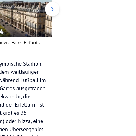
4
5
6
ouvre Bons Enfants
Eiffel Petit Louvre
Holiday
lympische Stadion,
 dem weitläufigen
 während Fußball im
 Garros ausgetragen
aekwondo, die
d der Eifelturm ist
t gibt es 35
n) oder Nizza, eine
chen Überseegebiet