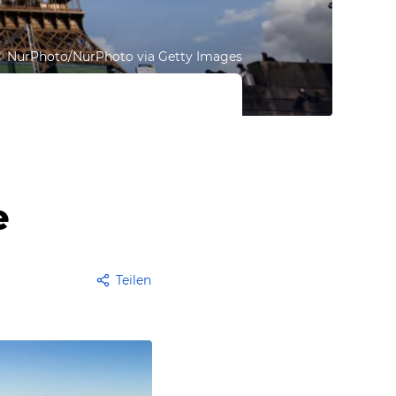
©
NurPhoto/NurPhoto via Getty Images
e
Teilen