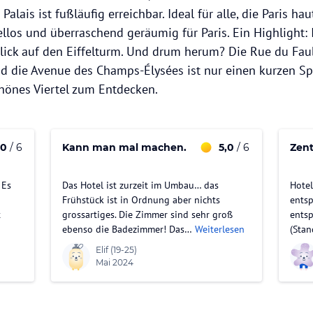
alais ist fußläufig erreichbar. Ideal für alle, die Paris ha
los und überraschend geräumig für Paris. Ein Highlight:
lick auf den Eiffelturm. Und drum herum? Die Rue du Fa
nd die Avenue des Champs-Élysées ist nur einen kurzen Sp
chönes Viertel zum Entdecken.
,0
/ 6
Kann man mal machen.
5,0
/ 6
Zent
 Es
Das Hotel ist zurzeit im Umbau… das
Hotel
Frühstück ist in Ordnung aber nichts
entsp
t
grossartiges. Die Zimmer sind sehr groß
entsp
ebenso die Badezimmer! Das…
Weiterlesen
(Stan
Elif
(19-25)
Mai 2024