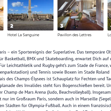
2
3
Hotel La Sanguine
Pavillon des Lettres
L
aris – ein Sportereignis der Superlative. Das temporäre O
ür Basketball, BMX und Skateboarding, erwartet Dich auf
 Für Leichtathletik und Rugby geht’s zum Stade de France,
nzenparkstadion) und Tennis sowie Boxen im Stade Roland
ais des Champs-Élysees ist Schauplatz für Fechten und T
planade des Invalides steht fürs Bogenschießen bereit. Un
der Champ de Mars Arena (Judo, Beachvolleyball). Insgesam
t nur im Großraum Paris, sondern auch in Marseille (Segel
en Städten für Olympia-Fußball. Auch in einem französis