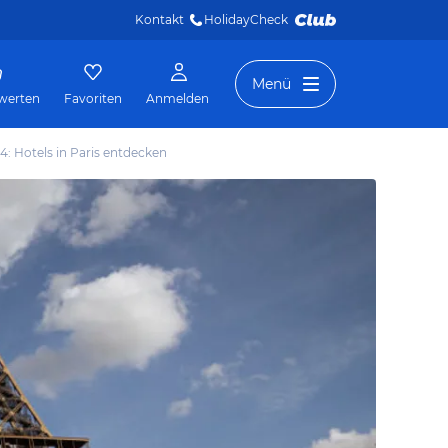
Kontakt
HolidayCheck 
Menü
werten
Favoriten
Anmelden
: Hotels in Paris entdecken