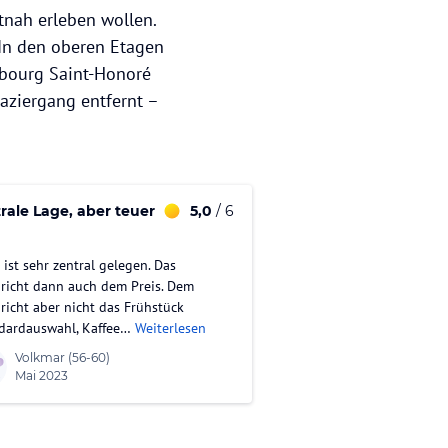
utnah erleben wollen.
 In den oberen Etagen
ubourg Saint-Honoré
aziergang entfernt –
rale Lage, aber teuer
5,0
/ 6
 ist sehr zentral gelegen. Das
richt dann auch dem Preis. Dem
richt aber nicht das Frühstück
dardauswahl, Kaffee…
Weiterlesen
Volkmar
(56-60)
Mai 2023