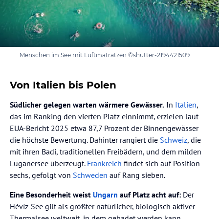
Menschen im See mit Luftmatratzen ©shutter-2194421509
Von Italien bis Polen
Südlicher gelegen warten wärmere Gewässer.
In
Italien
,
das im Ranking den vierten Platz einnimmt, erzielen laut
EUA-Bericht 2025 etwa 87,7 Prozent der Binnengewässer
die höchste Bewertung. Dahinter rangiert die
Schweiz
, die
mit ihren Badi, traditionellen Freibädern, und dem milden
Luganersee überzeugt.
Frankreich
findet sich auf Position
sechs, gefolgt von
Schweden
auf Rang sieben.
Eine Besonderheit weist
Ungarn
auf Platz acht auf:
Der
Hévíz-See gilt als größter natürlicher, biologisch aktiver
Thermalsee weltweit, in dem gebadet werden kann,