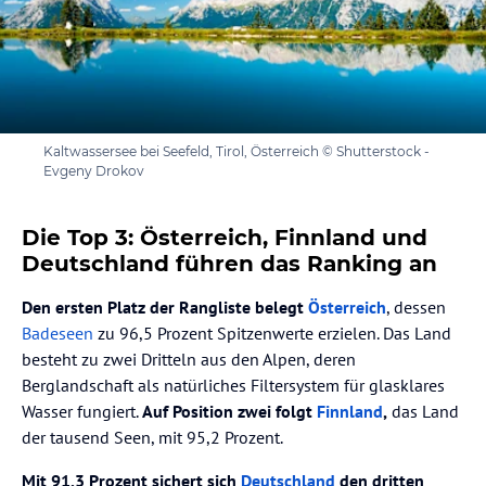
Kaltwassersee bei Seefeld, Tirol, Österreich © Shutterstock -
Evgeny Drokov
Die Top 3: Österreich, Finnland und
Deutschland führen das Ranking an
Den ersten Platz der Rangliste belegt
Österreich
, dessen
Badeseen
zu 96,5 Prozent Spitzenwerte erzielen. Das Land
besteht zu zwei Dritteln aus den Alpen, deren
Berglandschaft als natürliches Filtersystem für glasklares
Wasser fungiert.
Auf Position zwei folgt
Finnland
,
das Land
der tausend Seen, mit 95,2 Prozent.
Mit 91,3 Prozent sichert sich
Deutschland
den dritten