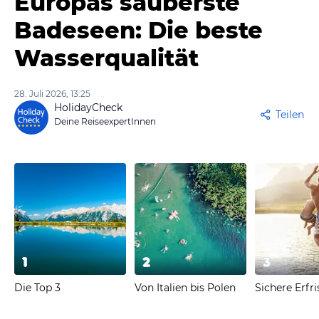
Europas sauberste
Badeseen: Die beste
Wasserqualität
28. Juli 2026, 13:25
HolidayCheck
Teilen
Deine ReiseexpertInnen
1
2
3
Die Top 3
Von Italien bis Polen
Sichere Erfr