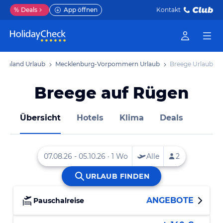
%
Deals
App öffnen
Kontakt
schland Urlaub
Mecklenburg-Vorpommern Urlaub
Breege Urlaub
Breege auf Rügen
Übersicht
Hotels
Klima
Deals
ANGEBOTE
Pauschalreise