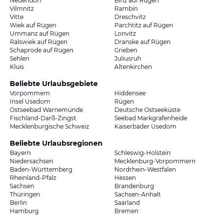
Neuendorf
Binz auf Rügen
Vilmnitz
Rambin
Vitte
Dreschvitz
Wiek auf Rügen
Parchtitz auf Rügen
Ummanz auf Rügen
Lonvitz
Ralswiek auf Rügen
Dranske auf Rügen
Schaprode auf Rügen
Grieben
Sehlen
Juliusruh
Kluis
Altenkirchen
Beliebte Urlaubsgebiete
Vorpommern
Hiddensee
Insel Usedom
Rügen
Ostseebad Warnemünde
Deutsche Ostseeküste
Fischland-Darß-Zingst
Seebad Markgrafenheide
Mecklenburgische Schweiz
Kaiserbäder Usedom
Beliebte Urlaubsregionen
Bayern
Schleswig-Holstein
Niedersachsen
Mecklenburg-Vorpommern
Baden-Württemberg
Nordrhein-Westfalen
Rheinland-Pfalz
Hessen
Sachsen
Brandenburg
Thüringen
Sachsen-Anhalt
Berlin
Saarland
Hamburg
Bremen