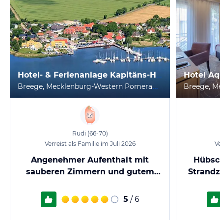
Hotel- & Ferienanlage Kapitäns-Häuser Breege
B
reege, Mecklenburg-Western Pomerania
Rudi
(66-70)
Verreist als Familie im Juli 2026
Ve
Angenehmer Aufenthalt mit
Hübsc
sauberen Zimmern und gutem
Strand
Frühstück
5
/ 6