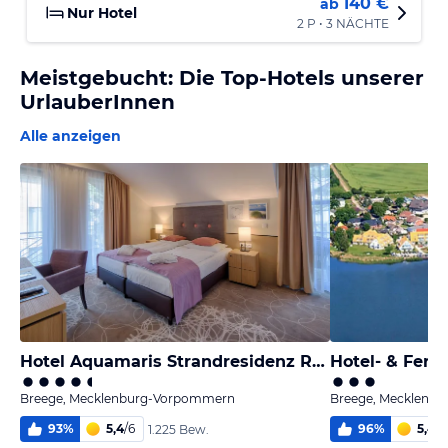
140 €
ab
Nur Hotel
2 P • 3 NÄCHTE
Meistgebucht: Die Top-Hotels unserer
UrlauberInnen
Alle anzeigen
Hotel Aquamaris Strandresidenz Rügen
Breege, Mecklenburg-Vorpommern
Breege, Mecklenb
93
%
5,4
/
6
96
%
5,4
/
6
1.225 Bew.