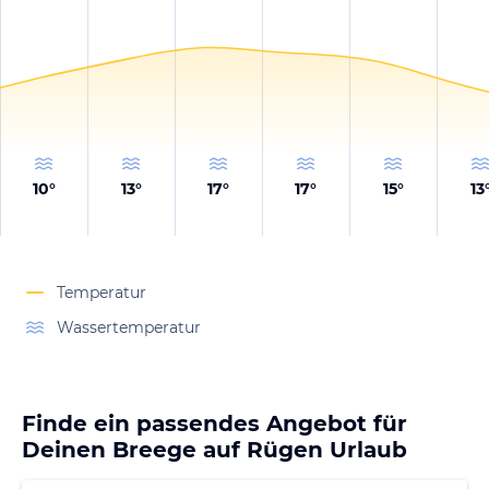
10
°
13
°
17
°
17
°
15
°
13
Temperatur
Wassertemperatur
Finde ein passendes Angebot für
Deinen Breege auf Rügen Urlaub