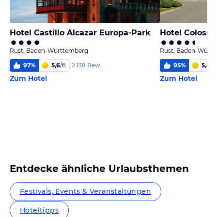
Hotel Castillo Alcazar Europa-Park
Hotel Colosse
Rust, Baden-Württemberg
Rust, Baden-Würt
97
%
5,6
/
6
95
%
5,5
/
6
2.138 Bew.
Zum Hotel
Zum Hotel
Entdecke ähnliche Urlaubsthemen
Festivals, Events & Veranstaltungen
Hoteltipps