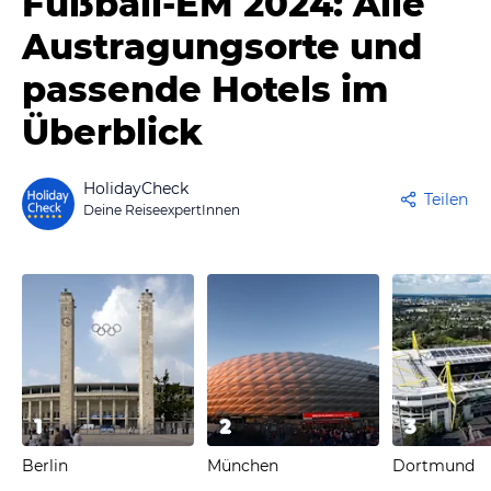
Fußball-EM 2024: Alle
Austragungsorte und
passende Hotels im
Überblick
HolidayCheck
Teilen
Deine ReiseexpertInnen
1
2
3
Berlin
München
Dortmund