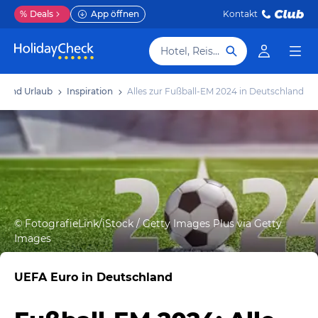
%
Deals
App öffnen
Kontakt
Hotel, Reiseziel
hland Urlaub
Inspiration
Alles zur Fußball-EM 2024 in Deutschland
©
FotografieLink/iStock / Getty Images Plus via Getty
Images
UEFA Euro in Deutschland