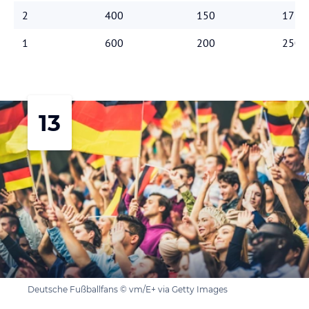
2
400
150
175
1
600
200
250
13
Deutsche Fußballfans © vm/E+ via Getty Images