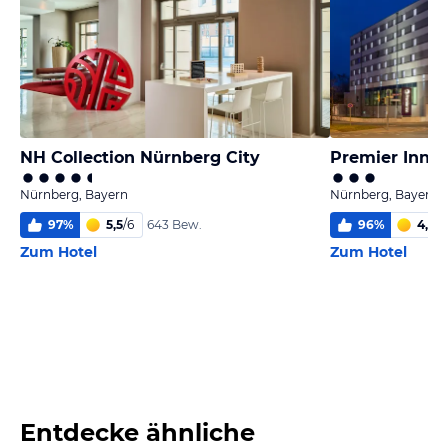
NH Collection Nürnberg City
Premier Inn N
Nürnberg, Bayern
Nürnberg, Bayern
97
%
5,5
/
6
96
%
4,9
/
6
643 Bew.
Zum Hotel
Zum Hotel
Entdecke ähnliche