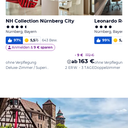
NH Collection Nürnberg City
Leonardo Roy
Nürnberg, Bayern
Nürnberg, Bayern
97
%
5,5
/
6
99
%
5,5
/
6
643 Bew.
Anmelden &
9 € sparen
- 9 €
172 €
163 €
ab
ohne Verpflegung
ohne Verpflegung
Deluxe-Zimmer / Superior
2 ERW. • 3 TAGE
Doppelzimmer