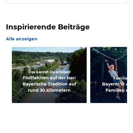
Inspirierende Beiträge
Alle anzeigen
Das kannst Du erleben
Floßfahrten auf der Isar:
Familienu
Bayerische Tradition auf
Bayern: 10 Au
rund 30 Kilometern
Familien en