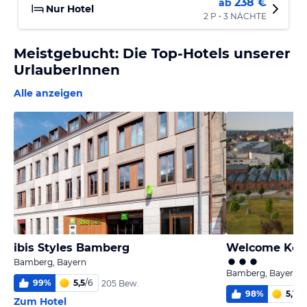
238 €
ab
Nur Hotel
2 P • 3 NÄCHTE
Meistgebucht: Die Top-Hotels unserer
UrlauberInnen
Alle anzeigen
ibis Styles Bamberg
Welcome Kon
Bamberg, Bayern
Bamberg, Bayern
99
%
5,5
/
6
205 Bew.
98
%
5,1
/
6
Zum Hotel