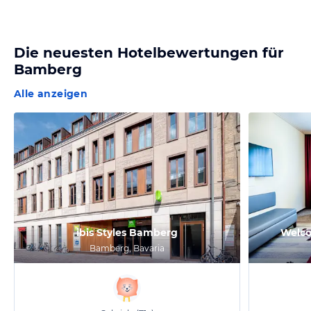
Die neuesten Hotelbewertungen für
Bamberg
Alle anzeigen
ibis Styles Bamberg
Welco
Bamberg, Bavaria