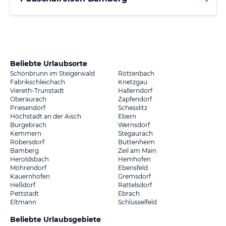
Beliebte Urlaubsorte
Schönbrunn im Steigerwald
Röttenbach
Fabrikschleichach
Knetzgau
Viereth-Trunstadt
Hallerndorf
Oberaurach
Zapfendorf
Priesendorf
Schesslitz
Höchstadt an der Aisch
Ebern
Burgebrach
Wernsdorf
Kemmern
Stegaurach
Röbersdorf
Buttenheim
Bamberg
Zeil am Main
Heroldsbach
Hemhofen
Möhrendorf
Ebensfeld
Kauernhofen
Gremsdorf
Heßdorf
Rattelsdorf
Pettstadt
Ebrach
Eltmann
Schlüsselfeld
Beliebte Urlaubsgebiete