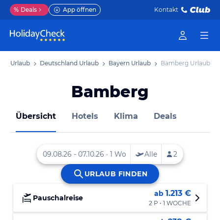
%
Deals
App öffnen
Kontakt
opa Urlaub
Deutschland Urlaub
Bayern Urlaub
Bamberg Urlaub
Bamberg
Übersicht
Hotels
Klima
Deals
1.213 €
ab
Pauschalreise
2 P • 1 WOCHE