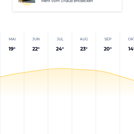
Mehr vom Urlaub entdecken
MAI
JUN
JUL
AUG
SEP
OK
19
°
22
°
24
°
23
°
20
°
14