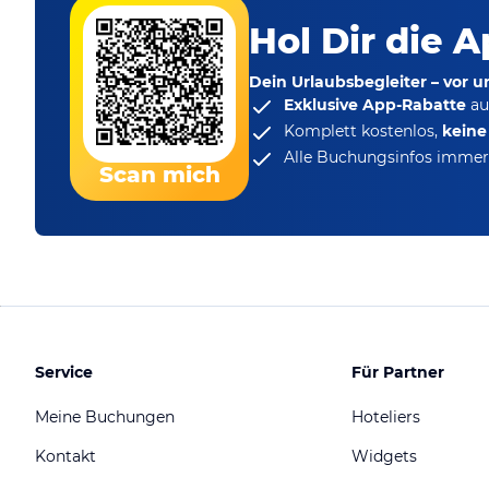
Hol Dir die A
Dein Urlaubsbegleiter – vor 
Exklusive App-Rabatte
au
Komplett kostenlos,
kein
Alle Buchungsinfos immer 
Scan mich
Service
Für Partner
Meine Buchungen
Hoteliers
Kontakt
Widgets