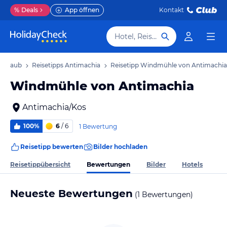
%
Deals
App öffnen
Kontakt
Hotel, Reiseziel
 Urlaub
Reisetipps Antimachia
Reisetipp Windmühle von Antimachia
Windmühle von Antimachia
Antimachia/Kos
100%
6
/ 6
1 Bewertung
Reisetipp bewerten
Bilder hochladen
Bewertungen
Reisetippübersicht
Bilder
Hotels
Neueste Bewertungen
(1 Bewertungen)