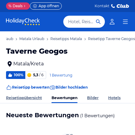
%
Deals
App öffnen
Kontakt
Hotel, Reiseziel
 Urlaub
Matala Urlaub
Reisetipps Matala
Reisetipp Taverne Geogos
Taverne Geogos
Matala/Kreta
100%
5,3
/ 6
1 Bewertung
Reisetipp bewerten
Bilder hochladen
Bewertungen
Reisetippübersicht
Bilder
Hotels
Neueste Bewertungen
(1 Bewertungen)