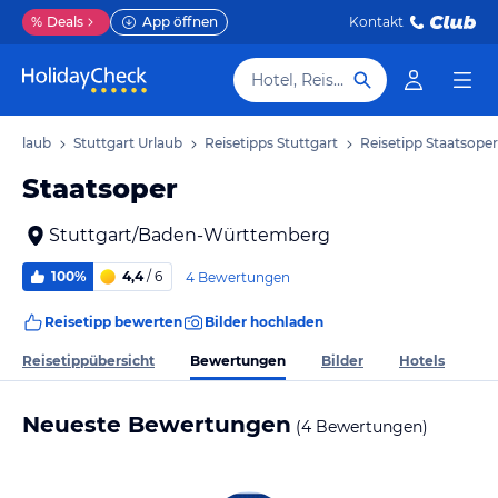
%
Deals
App öffnen
Kontakt
Hotel, Reiseziel
 Urlaub
Stuttgart Urlaub
Reisetipps Stuttgart
Reisetipp Staatsoper
Staatsoper
Stuttgart/Baden-Württemberg
100%
4,4
/ 6
4 Bewertungen
Reisetipp bewerten
Bilder hochladen
Bewertungen
Reisetippübersicht
Bilder
Hotels
Neueste Bewertungen
(4 Bewertungen)