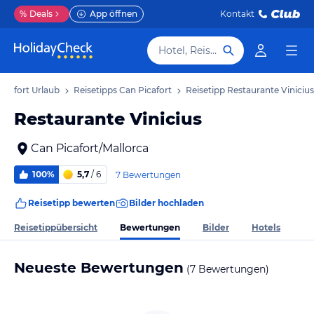
%
Deals
App öffnen
Kontakt
Hotel, Reiseziel
icafort Urlaub
Reisetipps Can Picafort
Reisetipp Restaurante Vinicius
Restaurante Vinicius
Can Picafort/Mallorca
100%
5,7
/ 6
7 Bewertungen
Reisetipp bewerten
Bilder hochladen
Bewertungen
Reisetippübersicht
Bilder
Hotels
Neueste Bewertungen
(7 Bewertungen)