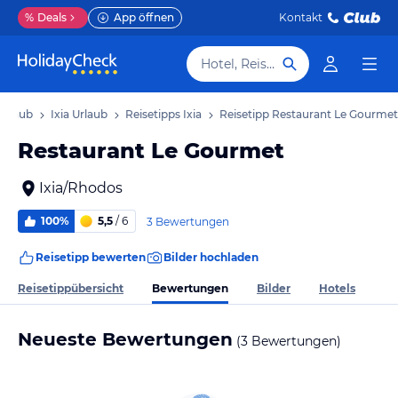
%
Deals
App öffnen
Kontakt
Hotel, Reiseziel
Urlaub
Ixia Urlaub
Reisetipps Ixia
Reisetipp Restaurant Le Gourmet
Restaurant Le Gourmet
Ixia/Rhodos
100%
5,5
/ 6
3 Bewertungen
Reisetipp bewerten
Bilder hochladen
Bewertungen
Reisetippübersicht
Bilder
Hotels
Neueste Bewertungen
(3 Bewertungen)