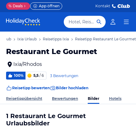
%
Deals
App öffnen
Kontakt
Hotel, Reiseziel
Urlaub
Ixia Urlaub
Reisetipps Ixia
Reisetipp Restaurant Le Gourmet
Restaurant Le Gourmet
Ixia/Rhodos
100%
5,5
/ 6
3 Bewertungen
Reisetipp bewerten
Bilder hochladen
Bilder
Reisetippübersicht
Bewertungen
Hotels
1 Restaurant Le Gourmet
Urlaubsbilder