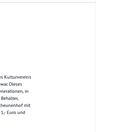
es Kulturvereins
 war. Dieses
enerationen, in
Behälter,
cheunenhof mit
 1,- Euro und