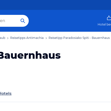
Hotel be
laub
Reisetipps Antimachia
Reisetipp Paradosiako Spiti - Bauernhaus
 Bauernhaus
Hotels