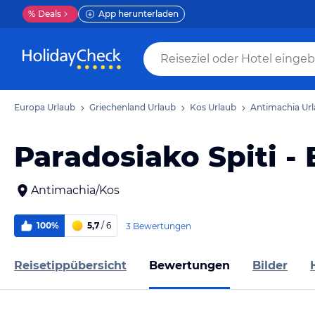
%
Deals
App herunterladen
Europa Urlaub
Griechenland Urlaub
Kos Urlaub
Antimachia Ur
Paradosiako Spiti -
Antimachia/Kos
100%
5,7
/ 6
3 Bewertungen
Reisetippübersicht
Bewertungen
Bilder