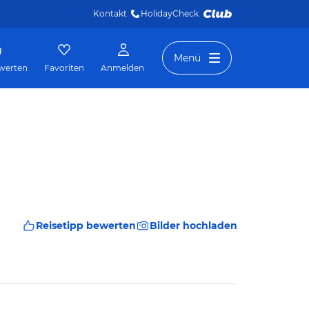
Kontakt
HolidayCheck 
Menü
werten
Favoriten
Anmelden
Reisetipp bewerten
Bilder hochladen