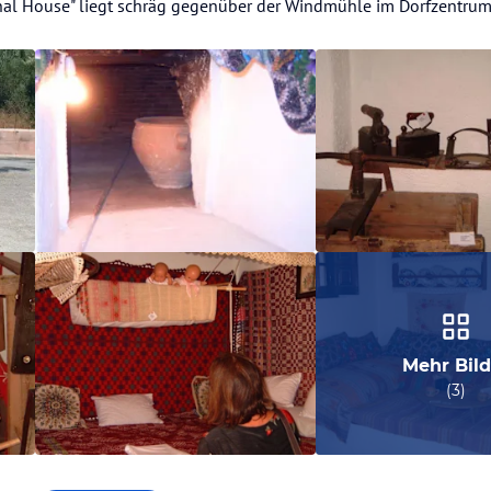
nal House" liegt schräg gegenüber der Windmühle im Dorfzentrum
Mehr Bild
(
3
)