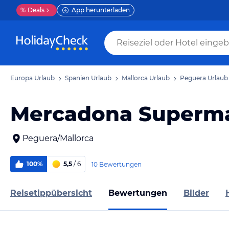
%
Deals
App herunterladen
Europa Urlaub
Spanien Urlaub
Mallorca Urlaub
Peguera Urlaub
Mercadona Superm
Peguera/Mallorca
100%
5,5
/ 6
10 Bewertungen
Reisetippübersicht
Bewertungen
Bilder