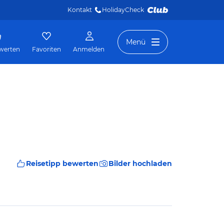
Kontakt
HolidayCheck 
Menü
werten
Favoriten
Anmelden
Reisetipp bewerten
Bilder hochladen