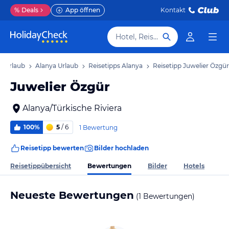
%
Deals
App öffnen
Kontakt
Hotel, Reiseziel
ra Urlaub
Alanya Urlaub
Reisetipps Alanya
Reisetipp Juwelier Özgür
Juwelier Özgür
Alanya/Türkische Riviera
100%
5
/ 6
1 Bewertung
Reisetipp bewerten
Bilder hochladen
Bewertungen
Reisetippübersicht
Bilder
Hotels
Neueste Bewertungen
(1 Bewertungen)