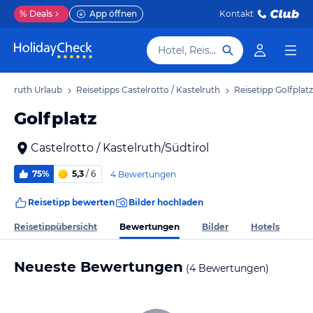
%
Deals
App öffnen
Kontakt
Hotel, Reiseziel
stelruth Urlaub
Reisetipps Castelrotto / Kastelruth
Reisetipp Golfplatz
Golfplatz
Castelrotto / Kastelruth/Südtirol
75%
5,3
/ 6
4 Bewertungen
Reisetipp bewerten
Bilder hochladen
Bewertungen
Reisetippübersicht
Bilder
Hotels
Neueste Bewertungen
(4 Bewertungen)