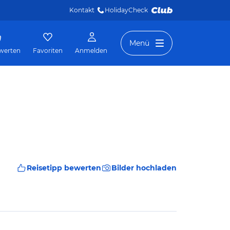
Kontakt
HolidayCheck 
Menü
werten
Favoriten
Anmelden
Reisetipp bewerten
Bilder hochladen