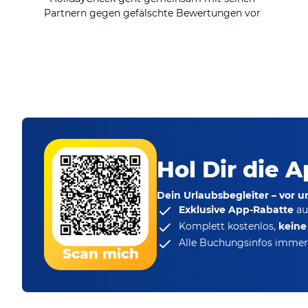
Partnern gegen gefälschte Bewertungen vor
Hol Dir die A
Dein Urlaubsbegleiter – vor 
Exklusive App-Rabatte
au
Komplett kostenlos,
kein
Alle Buchungsinfos immer 
Scan mich