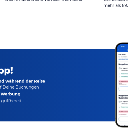
mehr als 8
pp!
und während der Reise
f Deine Buchungen
e Werbung
griffbereit