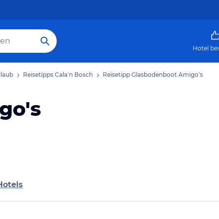
Hotel be
rlaub
Reisetipps Cala'n Bosch
Reisetipp Glasbodenboot Amigo's
go's
Hotels