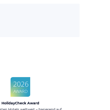
HolidayCheck Award
sten Hotels weltweit – basierend auf