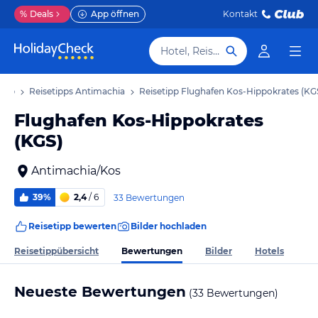
%
Deals
App öffnen
Kontakt
Hotel, Reiseziel
laub
Reisetipps Antimachia
Reisetipp Flughafen Kos-Hippokrates (KG
Flughafen Kos-Hippokrates
(KGS)
Antimachia/Kos
39%
2,4
/ 6
33 Bewertungen
Reisetipp bewerten
Bilder hochladen
Bewertungen
Reisetippübersicht
Bilder
Hotels
Neueste Bewertungen
(33 Bewertungen)