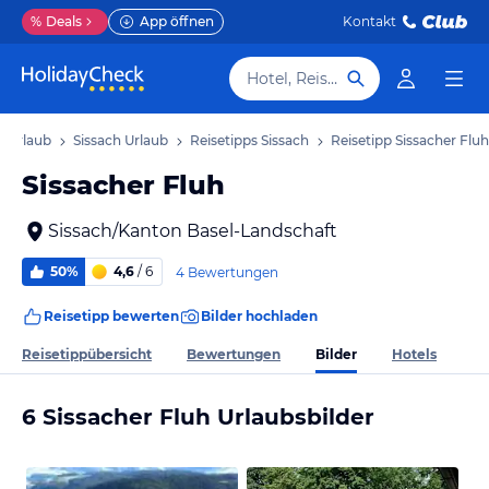
%
Deals
App öffnen
Kontakt
Hotel, Reiseziel
t Urlaub
Sissach Urlaub
Reisetipps Sissach
Reisetipp Sissacher Fluh
Sissacher Fluh
Sissach/Kanton Basel-Landschaft
50%
4,6
/ 6
4 Bewertungen
Reisetipp bewerten
Bilder hochladen
Bilder
Reisetippübersicht
Bewertungen
Hotels
6 Sissacher Fluh Urlaubsbilder