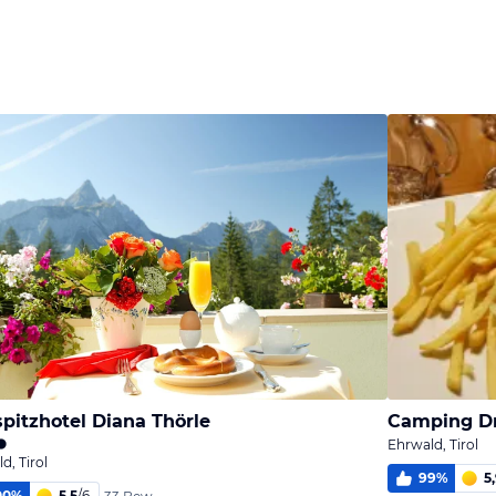
Bild
Bild
Bild
melden
melden
melden
von Herbert
von Herbert
von Eugen
pitzhotel Diana Thörle
Camping Dr
Ehrwald, Tirol
d, Tirol
99
%
5
00
%
5,5
/
6