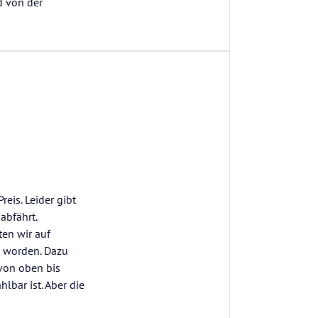
d von der
eis. Leider gibt
abfährt.
en wir auf
n worden. Dazu
 von oben bis
lbar ist. Aber die