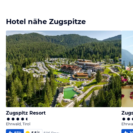
Bild
Bild
Bild
Bild
melden
melden
melden
melden
von Heidi
von Heidi
von Heidi
von Herbert
Hotel nähe Zugspitze
Zugspitz Resort
Zugs
Ehrwald, Tirol
Ehrwal
93
%
5,5
/
6
1