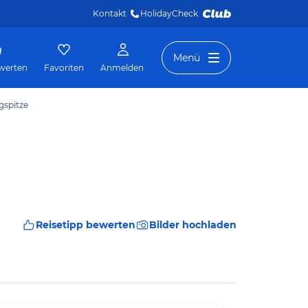
Kontakt
HolidayCheck 
Menü
werten
Favoriten
Anmelden
gspitze
Reisetipp bewerten
Bilder hochladen