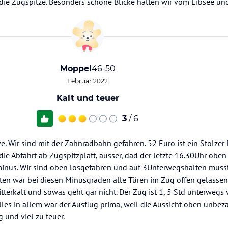
die Zugspitze. Besonders schöne Blicke hatten wir vom Eibsee un
Moppel
46-50
Februar 2022
Kalt und teuer
3
/ 6
. Wir sind mit der Zahnradbahn gefahren. 52 Euro ist ein Stolzer Pr
 die Abfahrt ab Zugspitzplatt, ausser, dad der letzte 16.30Uhr oben 
inus. Wir sind oben losgefahren und auf 3Unterwegshalten musst
ten war bei diesen Minusgraden alle Türen im Zug offen gelasse
itterkalt und sowas geht gar nicht. Der Zug ist 1, 5 Std unterwegs
alles in allem war der Ausflug prima, weil die Aussicht oben unbezah
 und viel zu teuer.