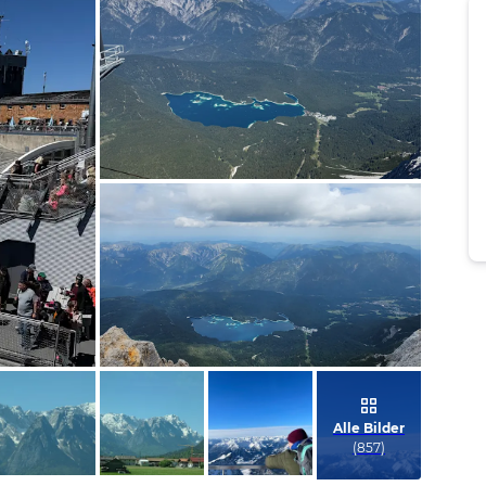
Bild melden
von Birgit
Bild melden
von Sirkka
Alle Bilder
(
857
)