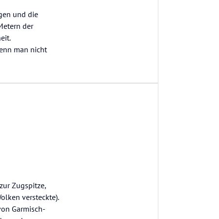
gen und die
 Metern der
eit.
wenn man nicht
zur Zugspitze,
lken versteckte).
 von Garmisch-