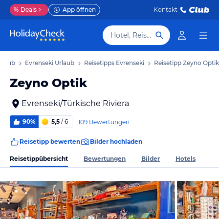
%
Deals
App öffnen
Kontakt
Hotel, Reiseziel
Urlaub
Evrenseki Urlaub
Reisetipps Evrenseki
Reisetipp Zeyno Optik
Zeyno Optik
Evrenseki/Türkische Riviera
90%
5,5
/ 6
109 Bewertungen
Reisetipp bewerten
Bilder hochladen
Reisetippübersicht
Bewertungen
Bilder
Hotels