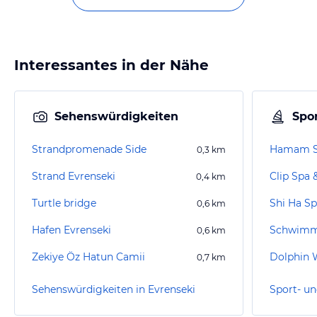
Interessantes in der Nähe
Sehenswürdigkeiten
Spor
Strandpromenade Side
Hamam Sp
0,3
km
Strand Evrenseki
Clip Spa 
0,4
km
Turtle bridge
Shi Ha Sp
0,6
km
Hafen Evrenseki
Schwimms
0,6
km
Zekiye Öz Hatun Camii
Dolphin 
0,7
km
Sehenswürdigkeiten in Evrenseki