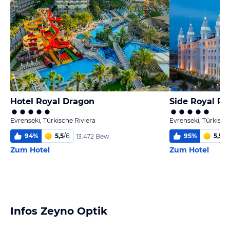
Hotel Royal Dragon
Side Royal Pa
Evrenseki, Türkische Riviera
Evrenseki, Türkisch
94
%
5,5
/
6
95
%
5,5
/
6
13.472 Bew.
Zum Hotel
Zum Hotel
Infos Zeyno Optik