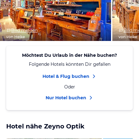
Bild melden
Bild m
von Heike
von Heike
Möchtest Du Urlaub in der Nähe buchen?
Folgende Hotels könnten Dir gefallen
Hotel & Flug buchen
Oder
Nur Hotel buchen
Hotel nähe Zeyno Optik