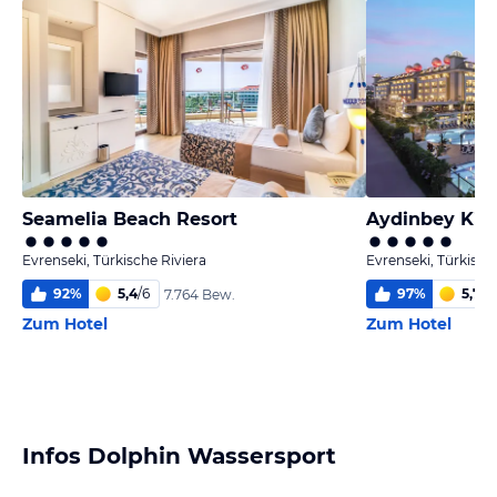
Seamelia Beach Resort
Aydinbey Kin
Evrenseki, Türkische Riviera
Evrenseki, Türkisch
92
%
5,4
/
6
97
%
5,7
/
6
7.764 Bew.
Zum Hotel
Zum Hotel
Infos Dolphin Wassersport