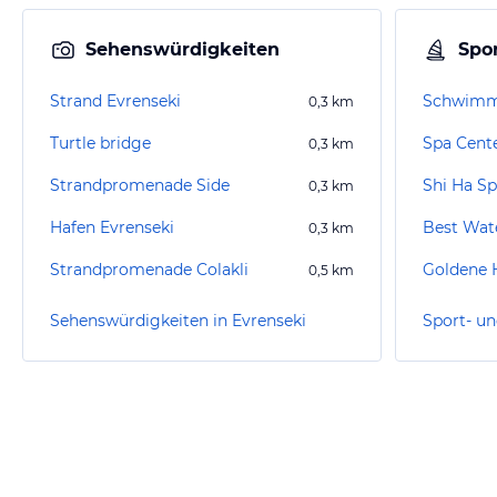
Sehenswürdigkeiten
Spor
Strand Evrenseki
Schwimms
0,3
km
Turtle bridge
0,3
km
Strandpromenade Side
Shi Ha Sp
0,3
km
Hafen Evrenseki
Best Wat
0,3
km
Strandpromenade Colakli
Goldene 
0,5
km
Sehenswürdigkeiten in Evrenseki