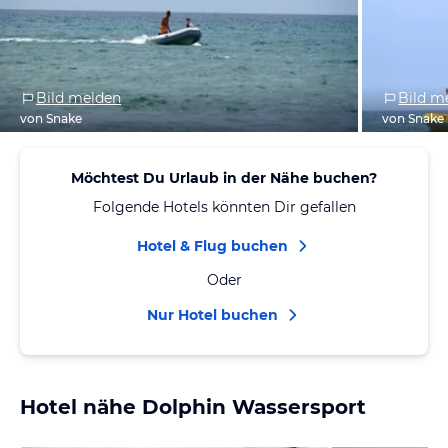
Bild melden
Bild m
von Snake
von Snake
Möchtest Du Urlaub in der Nähe buchen?
Folgende Hotels könnten Dir gefallen
Hotel & Flug buchen
Oder
Nur Hotel buchen
Hotel nähe Dolphin Wassersport