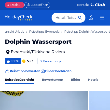
%
Deals
App öffnen
Kontakt
Hotel, Reiseziel
Evrenseki Urlaub
Reisetipps Evrenseki
Reisetipp Dolphin Wassersport
Dolphin Wassersport
Evrenseki/Türkische Riviera
100%
5,5
/ 6
2 Bewertungen
Reisetipp bewerten
Bilder hochladen
Reisetippübersicht
Bewertungen
Bilder
Hotels