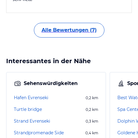
Alle Bewertungen (7)
Interessantes in der Nähe
Sehenswürdigkeiten
Spor
Hafen Evrenseki
Best Wat
0,2
km
Turtle bridge
0,2
km
Strand Evrenseki
Dolphin 
0,3
km
Strandpromenade Side
Goldene 
0,4
km