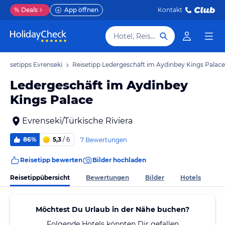
%
Deals
App öffnen
Kontakt
Hotel, Reiseziel
Reisetipps Evrenseki
Reisetipp Ledergeschäft im Aydinbey Kings Palace
Ledergeschäft im Aydinbey
Kings Palace
Evrenseki/Türkische Riviera
86%
5,3
/ 6
7 Bewertungen
Reisetipp bewerten
Bilder hochladen
Reisetippübersicht
Bewertungen
Bilder
Hotels
Möchtest Du Urlaub in der Nähe buchen?
Folgende Hotels könnten Dir gefallen