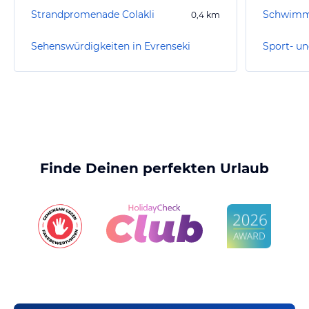
Strandpromenade Colakli
Schwimms
0,4
km
Sehenswürdigkeiten in Evrenseki
Finde Deinen perfekten Urlaub