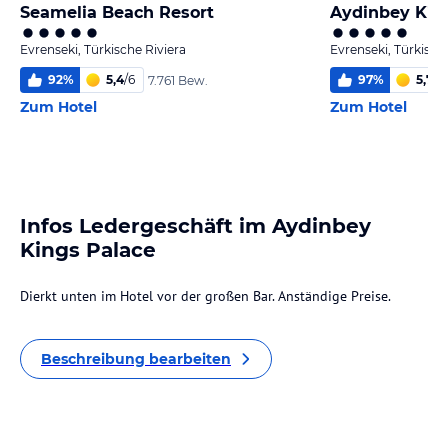
Seamelia Beach Resort
Aydinbey Kin
Evrenseki, Türkische Riviera
Evrenseki, Türkisch
92
%
5,4
/
6
97
%
5,7
/
6
7.761 Bew.
Zum Hotel
Zum Hotel
Infos Ledergeschäft im Aydinbey
Kings Palace
Dierkt unten im Hotel vor der großen Bar. Anständige Preise.
Beschreibung bearbeiten