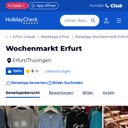
%
Deals
App öffnen
Kontakt
Hotel, Reiseziel
laub
Erfurt Urlaub
Reisetipps Erfurt
Reisetipp Wochenmarkt Erfurt
Wochenmarkt Erfurt
Erfurt/Thüringen
100%
5
/ 6
2 Bewertungen
Reisetipp bewerten
Bilder hochladen
Reisetippübersicht
Bewertungen
Bilder
Hotels