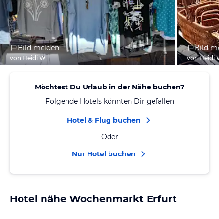
Bild melden
Bild m
von Heidi W
von Heidi
Möchtest Du Urlaub in der Nähe buchen?
Folgende Hotels könnten Dir gefallen
Hotel & Flug buchen
Oder
Nur Hotel buchen
Hotel nähe Wochenmarkt Erfurt