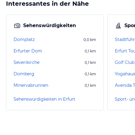
Interessantes in der Nähe
Sehenswürdigkeiten
Spor
Domplatz
Stadtführ
0,0
km
Erfurter Dom
Erfurt To
0,1
km
Severikirche
Golf Club 
0,1
km
Domberg
Yogahaus
0,1
km
Minervabrunnen
Avenida 
0,1
km
Sehenswürdigkeiten in Erfurt
Sport- un