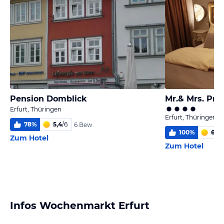
Pension Domblick
Mr.& Mrs. Pre
Erfurt, Thüringen
Erfurt, Thüringen
78
%
5,4
/
6
6 Bew.
100
%
6,0
/
Zum Hotel
Zum Hotel
Infos Wochenmarkt Erfurt