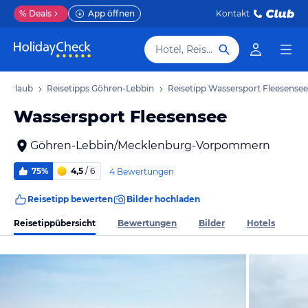
%
Deals
App öffnen
Kontakt
Hotel, Reiseziel
n Urlaub
Reisetipps Göhren-Lebbin
Reisetipp Wassersport Fleesensee
Wassersport Fleesensee
Göhren-Lebbin/Mecklenburg-Vorpommern
75%
4,5
/ 6
4 Bewertungen
Reisetipp bewerten
Bilder hochladen
Reisetippübersicht
Bewertungen
Bilder
Hotels