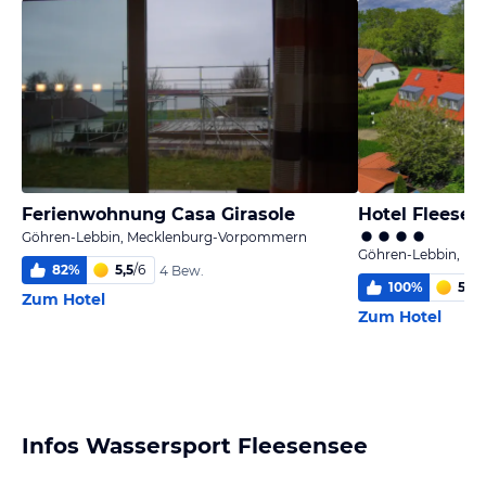
Ferienwohnung Casa Girasole
Hotel Fleesen
Göhren-Lebbin, Mecklenburg-Vorpommern
Göhren-Lebbin, M
82
%
5,5
/
6
4 Bew.
100
%
5,8
/
Zum Hotel
Zum Hotel
Infos Wassersport Fleesensee