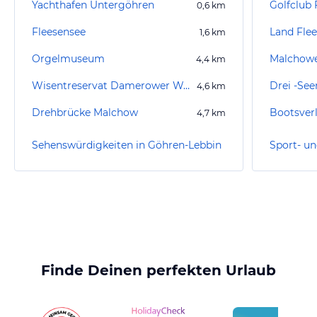
Yachthafen Untergöhren
Golfclub 
0,6
km
Fleesensee
Land Fle
1,6
km
Orgelmuseum
Malchowe
4,4
km
Wisentreservat Damerower Werder
Drei -See
4,6
km
Drehbrücke Malchow
Bootsver
4,7
km
Sehenswürdigkeiten in Göhren-Lebbin
Finde Deinen perfekten Urlaub