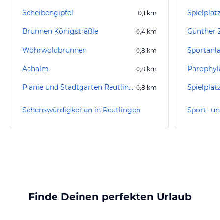
Scheibengipfel
Spielpla
0,1
km
Brunnen Königsträßle
Günther Z
0,4
km
Wöhrwoldbrunnen
0,8
km
Achalm
Phrophyl
0,8
km
Planie und Stadtgarten Reutlingen
0,8
km
Sehenswürdigkeiten in Reutlingen
Finde Deinen perfekten Urlaub