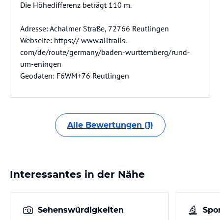
Die Höhedifferenz beträgt 110 m.
Adresse: Achalmer Straße, 72766 Reutlingen
Webseite: https:// www.alltrails.
com/de/route/germany/baden-wurttemberg/rund-
um-eningen
Geodaten: F6WM+76 Reutlingen
Alle Bewertungen (1)
Interessantes in der Nähe
Sehenswürdigkeiten
Spor