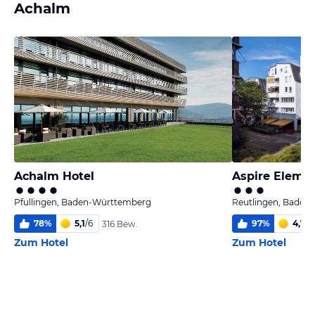
Achalm
Achalm Hotel
Aspire Eleme
Pfullingen, Baden-Württemberg
Reutlingen, Baden
78
%
5,1
/
6
97
%
4,7
/
6
316 Bew.
Zum Hotel
Zum Hotel