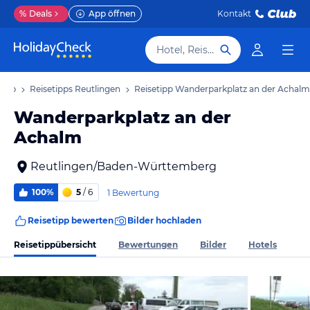
%
Deals
App öffnen
Kontakt
Hotel, Reiseziel
laub
Reisetipps Reutlingen
Reisetipp Wanderparkplatz an der Achalm
Wanderparkplatz an der
Achalm
Reutlingen/Baden-Württemberg
100%
5
/ 6
1 Bewertung
Reisetipp bewerten
Bilder hochladen
Reisetippübersicht
Bewertungen
Bilder
Hotels