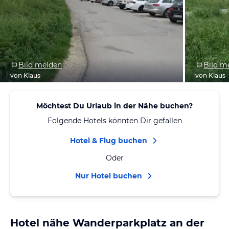
Bild melden
Bild m
von Klaus
von Klaus
Möchtest Du Urlaub in der Nähe buchen?
Folgende Hotels könnten Dir gefallen
Hotel & Flug buchen
Oder
Nur Hotel buchen
Hotel nähe Wanderparkplatz an der