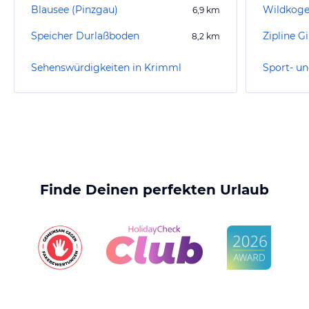
Blausee (Pinzgau)
Wildkoge
6,9
km
Speicher Durlaßboden
Zipline G
8,2
km
Sehenswürdigkeiten in Krimml
Sport- un
Finde Deinen perfekten Urlaub