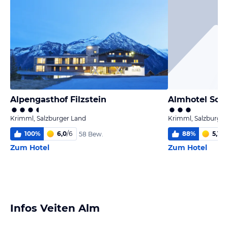
Alpengasthof Filzstein
Almhotel Sc
Krimml, Salzburger Land
Krimml, Salzburger
100
%
6,0
/
6
88
%
5,1
/
6
58 Bew.
Zum Hotel
Zum Hotel
Infos Veiten Alm