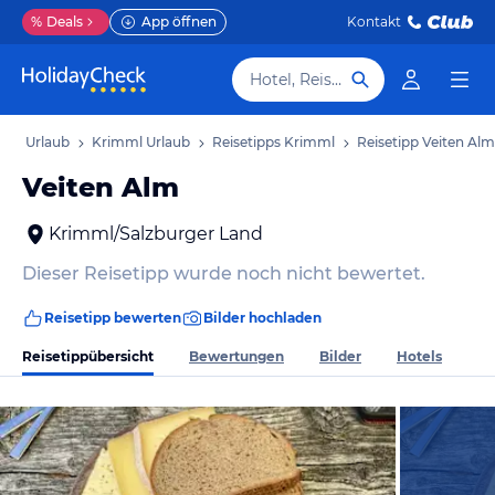
%
Deals
App öffnen
Kontakt
Hotel, Reiseziel
and Urlaub
Krimml Urlaub
Reisetipps Krimml
Reisetipp Veiten Alm
Veiten Alm
Krimml/Salzburger Land
Dieser Reisetipp wurde noch nicht bewertet.
Reisetipp bewerten
Bilder hochladen
Reisetippübersicht
Bewertungen
Bilder
Hotels