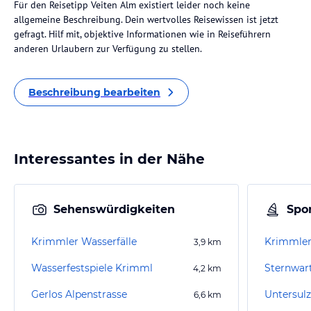
Für den Reisetipp Veiten Alm existiert leider noch keine
allgemeine Beschreibung. Dein wertvolles Reisewissen ist jetzt
gefragt. Hilf mit, objektive Informationen wie in Reiseführern
anderen Urlaubern zur Verfügung zu stellen.
Beschreibung bearbeiten
Interessantes in der Nähe
Sehenswürdigkeiten
Spor
Krimmler Wasserfälle
Krimmler
3,9
km
Wasserfestspiele Krimml
4,2
km
Gerlos Alpenstrasse
Untersulz
6,6
km