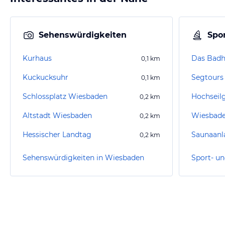
Sehenswürdigkeiten
Spor
Kurhaus
0,1
km
Kuckucksuhr
0,1
km
Schlossplatz Wiesbaden
0,2
km
Altstadt Wiesbaden
Wiesbaden
0,2
km
Hessischer Landtag
Saunaanl
0,2
km
Sehenswürdigkeiten in Wiesbaden