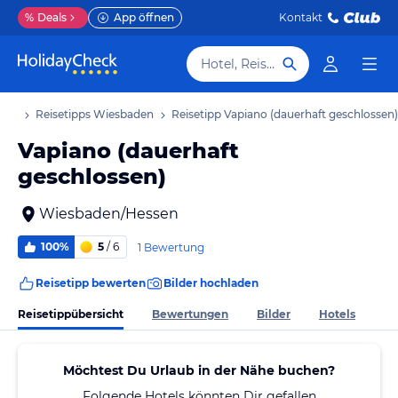
%
Deals
App öffnen
Kontakt
Hotel, Reiseziel
aub
Reisetipps Wiesbaden
Reisetipp Vapiano (dauerhaft geschlossen)
Vapiano (dauerhaft
geschlossen)
Wiesbaden/Hessen
100%
5
/ 6
1 Bewertung
Reisetipp bewerten
Bilder hochladen
Reisetippübersicht
Bewertungen
Bilder
Hotels
Möchtest Du Urlaub in der Nähe buchen?
Folgende Hotels könnten Dir gefallen