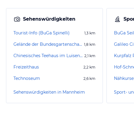
Sehenswürdigkeiten
Spor
Tourist-Info (BuGa Spinelli)
BuGa Seil
1,3
km
Gelände der Bundesgartenschau 2023
Galileo C
1,8
km
Chinesisches Teehaus im Luisenpark
Kurpfalz 
2,1
km
Freizeithaus
Hof-Schn
2,2
km
Technoseum
2,6
km
Sehenswürdigkeiten in Mannheim